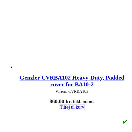
Genzler CVRBA102 Heavy-Duty, Padded
cover for BA10-2
Varenr.
CVRBA102
860,00
kr.
inkl. moms
Tilføj til kurv
✔️