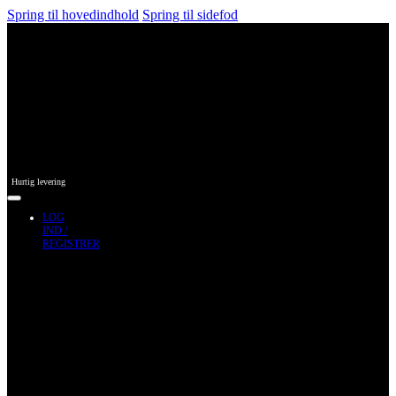
Spring til hovedindhold
Spring til sidefod
Hurtig levering
LOG
IND /
REGISTRER