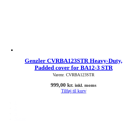
Genzler CVRBA123STR Heavy-Duty,
Padded cover for BA12-3 STR
Varenr.
CVRBA123STR
999,00
kr.
inkl. moms
Tilføj til kurv
1
2
3
Næste