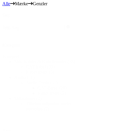
Alle
Mærke
Genzler
Søg
Søg
Søg
Kategori
Kategori
Stik, Kabler & Kabeltromler
(38)
CAT kabel
(35)
Kabel tester
(3)
Audio
(31)
Audio Tools
(31)
CAT-Boxe
(28)
Kabel tester
(3)
Mikrofoner
(2)
Tilbehør mikrofon under
mikrofon
(2)
Tags