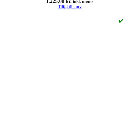
1.225,00
kr.
inkl. moms
Tilføj til kurv
✔️