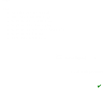
Tags
AUDIO OVER CAT
(28)
MIC ACCESSORIES
(2)
SUPERCAT 7 CABLE
(8)
SUPERCAT CABLE
(16)
SUPERCAT SOUND CABLE
(5)
SUPERCAT XM
(6)
TESTING TOOLS
(3)
Sort
Sort content
1 - 28 af 68 produkter
✔️