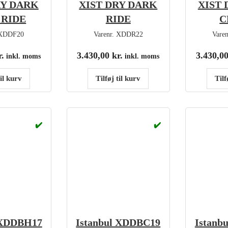
RY DARK
XIST DRY DARK
XIST 
 RIDE
RIDE
C
XDDF20
Varenr.
XDDR22
Vare
r.
3.430,00
kr.
3.430,0
inkl. moms
inkl. moms
til kurv
Tilføj til kurv
Tilf
✔️
✔️
 XDDBH17
Istanbul XDDBC19
Istanb