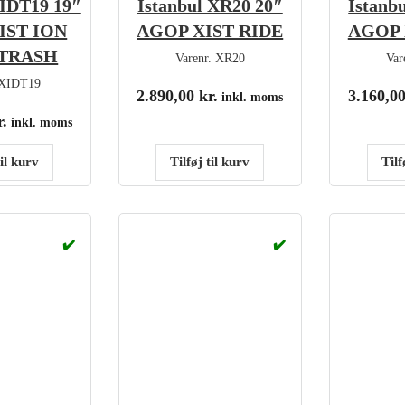
XIDT19 19″
Istanbul XR20 20″
Istanb
IST ION
AGOP XIST RIDE
AGOP 
TRASH
Varenr.
XR20
Var
XIDT19
2.890,00
kr.
3.160,0
inkl. moms
r.
inkl. moms
til kurv
Tilføj til kurv
Tilf
✔️
✔️