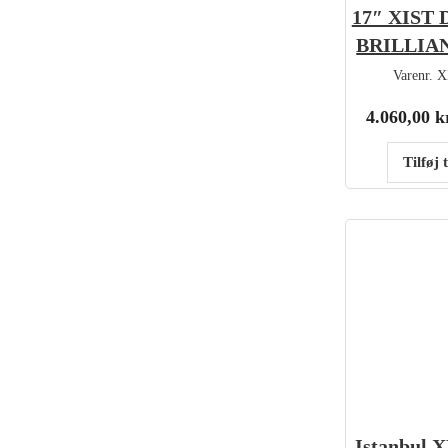
17″ XIST
BRILLIA
Varenr.
X
4.060,00
k
Tilføj 
Istanbul 