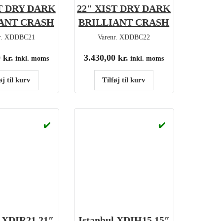
ST DRY DARK
22″ XIST DRY DARK
ANT CRASH
BRILLIANT CRASH
r.
XDDBC21
Varenr.
XDDBC22
0
kr.
3.430,00
kr.
inkl. moms
inkl. moms
øj til kurv
Tilføj til kurv
✔️
✔️
l XDIR21 21″
Istanbul XDIH15 15″