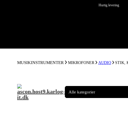
Spring til hovedindhold
Spring til sidefod
Hurtig levering
MUSIKINSTRUMENTER
MIKROFONER
AUDIO
STIK,