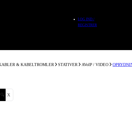
LOG IND /
REGISTRER
 KABLER & KABELTROMLER
STATIVER
AVoIP / VIDEO
OPRYDNI
🔍
X