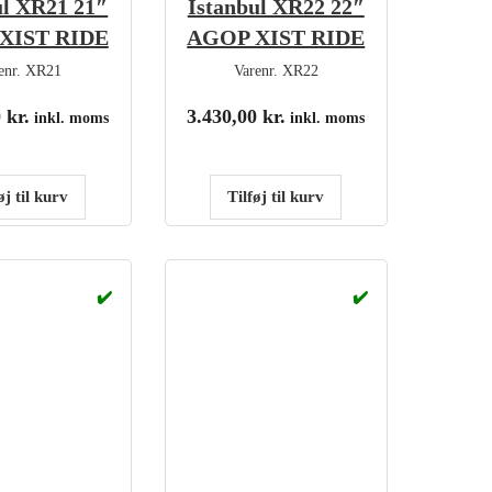
ul XR21 21″
Istanbul XR22 22″
XIST RIDE
AGOP XIST RIDE
enr.
XR21
Varenr.
XR22
0
kr.
3.430,00
kr.
inkl. moms
inkl. moms
øj til kurv
Tilføj til kurv
✔️
✔️