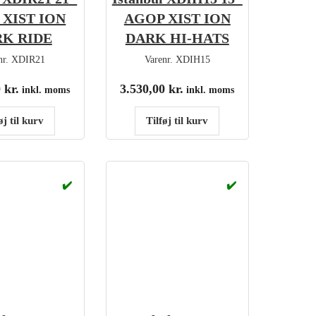
 XIST ION
AGOP XIST ION
K RIDE
DARK HI-HATS
nr.
XDIR21
Varenr.
XDIH15
0
kr.
3.530,00
kr.
inkl. moms
inkl. moms
øj til kurv
Tilføj til kurv
✔️
✔️