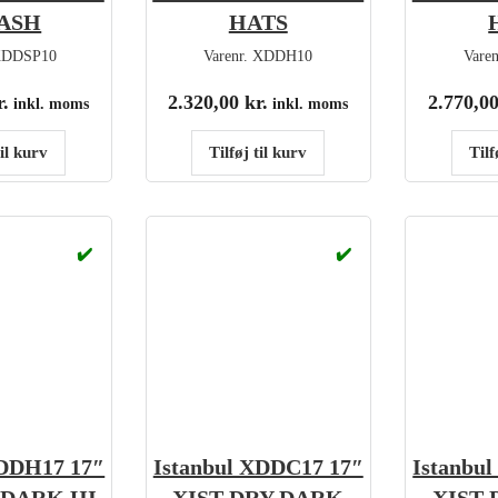
ASH
HATS
DDSP10
Varenr.
XDDH10
Vare
r.
2.320,00
kr.
2.770,0
inkl. moms
inkl. moms
til kurv
Tilføj til kurv
Tilf
✔️
✔️
XDDH17 17″
Istanbul XDDC17 17″
Istanbu