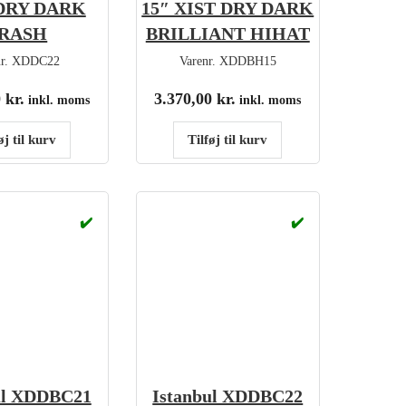
DRY DARK
15″ XIST DRY DARK
RASH
BRILLIANT HIHAT
nr.
XDDC22
Varenr.
XDDBH15
0
kr.
3.370,00
kr.
inkl. moms
inkl. moms
øj til kurv
Tilføj til kurv
✔️
✔️
ul XDDBC21
Istanbul XDDBC22