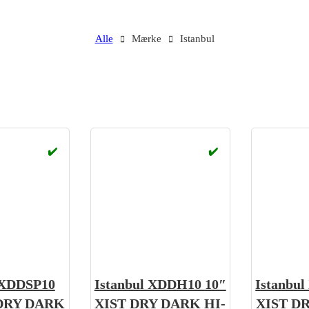
Alle
Mærke
Istanbul
✔️
✔️
 XDDSP10
Istanbul XDDH10 10″
Istanbu
 DRY DARK
XIST DRY DARK HI-
XIST D