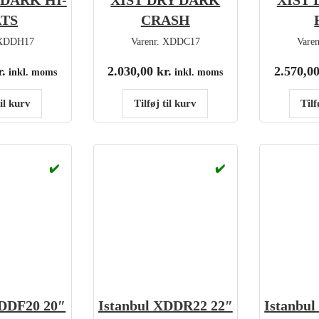
 DARK HI-
XIST DRY DARK
XIST 
TS
CRASH
XDDH17
Varenr.
XDDC17
Vare
r.
2.030,00
kr.
2.570,0
inkl. moms
inkl. moms
til kurv
Tilføj til kurv
Tilf
✔️
✔️
XDDF20 20″
Istanbul XDDR22 22″
Istanbu