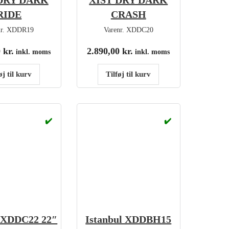
DRY DARK
XIST DRY DARK
RIDE
CRASH
nr.
XDDR19
Varenr.
XDDC20
0
kr.
2.890,00
kr.
inkl. moms
inkl. moms
øj til kurv
Tilføj til kurv
✔️
✔️
l XDDC22 22″
Istanbul XDDBH15