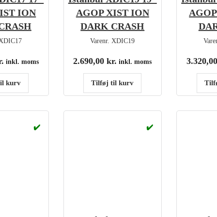
IST ION
AGOP XIST ION
AGOP
CRASH
DARK CRASH
DAR
XDIC17
Varenr.
XDIC19
Vare
r.
2.690,00
kr.
3.320,0
inkl. moms
inkl. moms
til kurv
Tilføj til kurv
Tilf
✔️
✔️