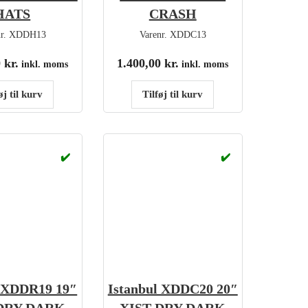
HATS
CRASH
nr.
XDDH13
Varenr.
XDDC13
0
kr.
1.400,00
kr.
inkl. moms
inkl. moms
øj til kurv
Tilføj til kurv
✔️
✔️
l XDDR19 19″
Istanbul XDDC20 20″