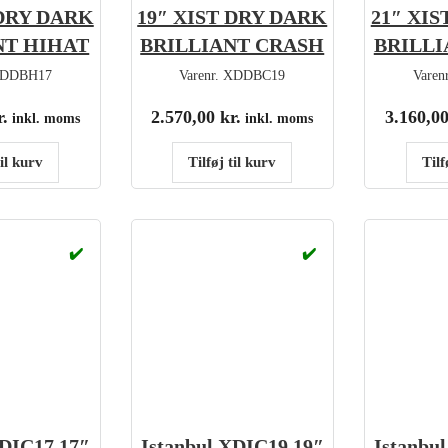
 DRY DARK
19″ XIST DRY DARK
21″ XI
NT HIHAT
BRILLIANT CRASH
BRILLI
DDBH17
Varenr.
XDDBC19
Varen
r.
2.570,00
kr.
3.160,0
inkl. moms
inkl. moms
til kurv
Tilføj til kurv
Tilf
✔️
✔️
XDIC17 17″
Istanbul XDIC19 19″
Istanbu