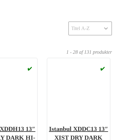
Sort
Sort content
1 - 28 af 131 produkter
✔️
✔️
l XDDH13 13″
Istanbul XDDC13 13″
RY DARK HI-
XIST DRY DARK