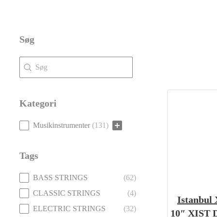
Søg
Søg
Søg
Kategori
Kategori
Musikinstrumenter
(131)
Tags
Tags
BASS STRINGS
(62)
CLASSIC STRINGS
(4)
Istanbul
ELECTRIC STRINGS
(32)
10″ XIST