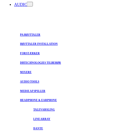
AUDIO
PA HØJTTALER
HØJTTALER INSTALLATION
FORSTÆRKER
DBTECHNOLOGIES TILBEHØR
MIXERE
AUDIO TOOLS
MEDIE AFSPILLER
HEADPHONE & EARPHONE
TALEVARSLING
LINE ARRAY
DANTE