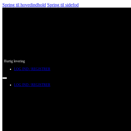
Spring til hovedindhold
Spring til sidefod
Hurtig levering
LOG IND / REGISTRER
LOG IND / REGISTRER