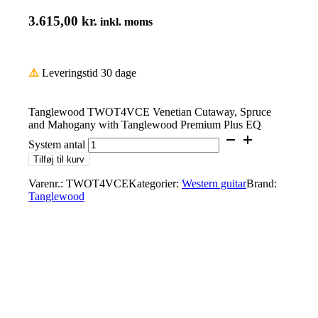
3.615,00
kr.
inkl. moms
⚠️
Leveringstid 30 dage
Tanglewood TWOT4VCE Venetian Cutaway, Spruce
and Mahogany with Tanglewood Premium Plus EQ
System antal
Tilføj til kurv
Varenr.:
TWOT4VCE
Kategorier:
Western guitar
Brand:
Tanglewood