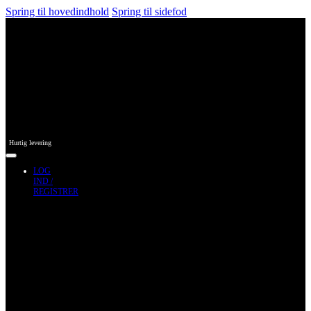
Spring til hovedindhold
Spring til sidefod
Hurtig levering
LOG
IND /
REGISTRER