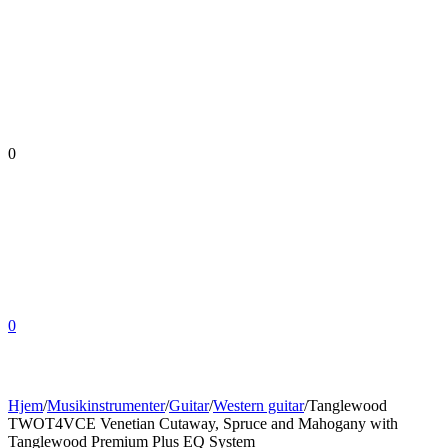
0
0
Hjem
/
Musikinstrumenter
/
Guitar
/
Western guitar
/
Tanglewood
TWOT4VCE Venetian Cutaway, Spruce and Mahogany with
Tanglewood Premium Plus EQ System