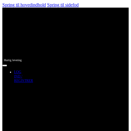
Spring til hovedindhold
Spring til sidefod
Hurtig levering
LOG
IND /
REGISTRER