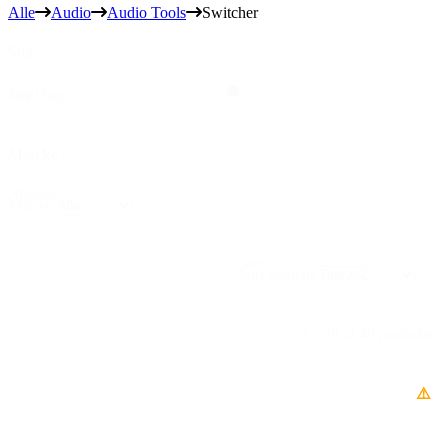
Alle
Audio
Audio Tools
Switcher
Søg
Søg
Søg
Mærke
Mærke
Mærke
Sort
Sort content
1 - 28 af 40 produkter
⚠️