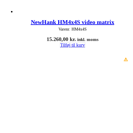
NewHank HM4x4S video matrix
Varenr.
HM4x4S
15.260,00
kr.
inkl. moms
Tilføj til kurv
⚠️