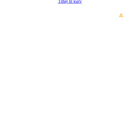
Tilføj til kurv
⚠️