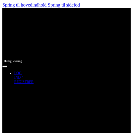
Spring til hovedindhold
Spring til sidefod
Hurtig levering
LOG
IND /
REGISTRER