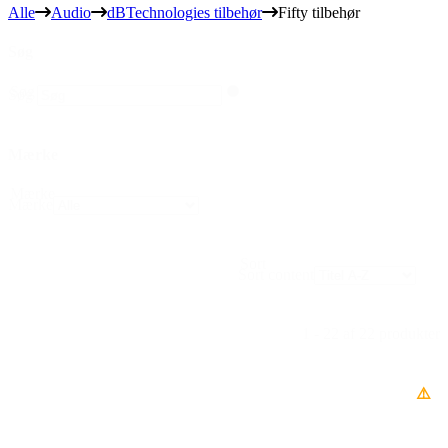
Alle
Audio
dBTechnologies tilbehør
Fifty tilbehør
Søg
Søg
Søg
Mærke
Mærke
Mærke
Sort
Sort content
1 - 22 af 22 produkter
⚠️