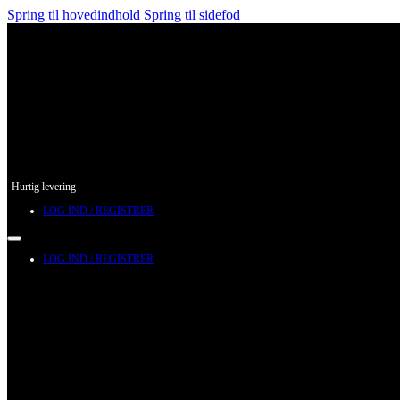
Spring til hovedindhold
Spring til sidefod
Hurtig levering
LOG IND / REGISTRER
LOG IND / REGISTRER