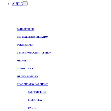
AUDIO
PA HØJTTALER
HØJTTALER INSTALLATION
FORSTÆRKER
DBTECHNOLOGIES TILBEHØR
MIXERE
AUDIO TOOLS
MEDIE AFSPILLER
HEADPHONE & EARPHONE
TALEVARSLING
LINE ARRAY
DANTE