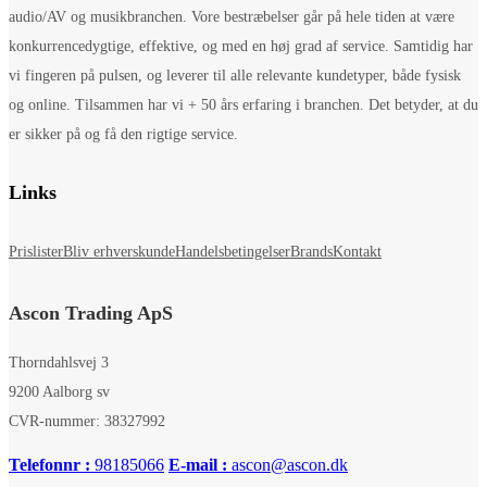
audio/AV og musikbranchen. Vore bestræbelser går på hele tiden at være
konkurrencedygtige, effektive, og med en høj grad af service. Samtidig har
vi fingeren på pulsen, og leverer til alle relevante kundetyper, både fysisk
og online. Tilsammen har vi + 50 års erfaring i branchen. Det betyder, at du
er sikker på og få den rigtige service.
Links
Prislister
Bliv erhverskunde
Handelsbetingelser
Brands
Kontakt
Ascon Trading ApS
Thorndahlsvej 3
9200 Aalborg sv
CVR-nummer: 38327992
Telefonnr :
98185066
E-mail :
ascon@ascon.dk