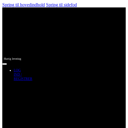
Spring til hovedindhold
Spring til sidefod
Hurtig levering
LOG
IND /
REGISTRER