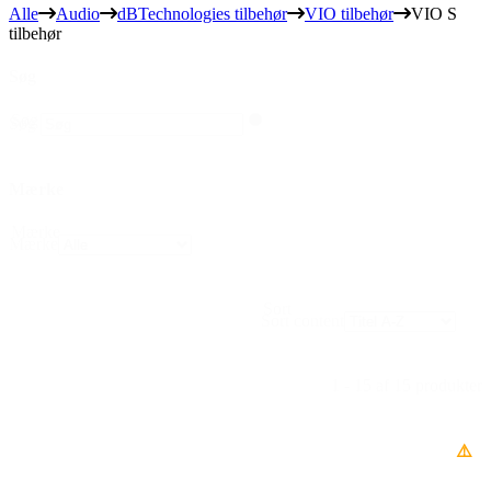
Alle
Audio
dBTechnologies tilbehør
VIO tilbehør
VIO S
tilbehør
Søg
Søg
Søg
Mærke
Mærke
Mærke
Sort
Sort content
1 - 15 af 15 produkter
⚠️