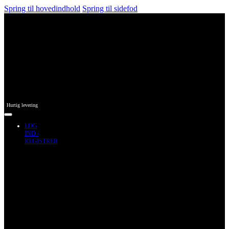
Spring til hovedindhold
Spring til sidefod
Hurtig levering
LOG
IND /
REGISTRER