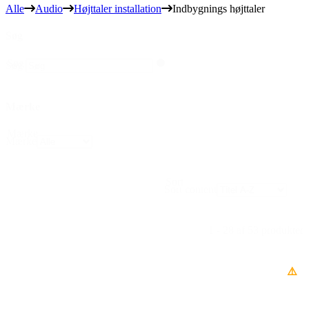
Alle
Audio
Højttaler installation
Indbygnings højttaler
Søg
Søg
Søg
Mærke
Mærke
Mærke
Sort
Sort content
1 - 28 af 53 produkter
⚠️