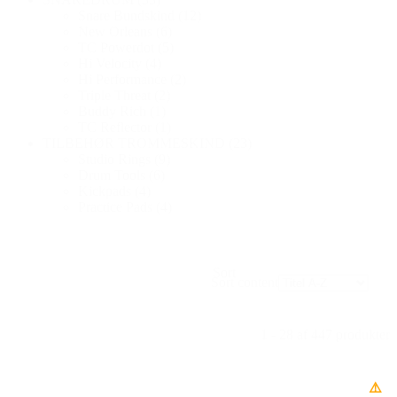
Snare Bundskind
(12)
New Orleans
(6)
TC Powerdot
(5)
Hi Velocity
(4)
Hi Performance
(2)
Triple Threat
(2)
Buddy Rich
(1)
TC Reflector
(1)
TILBEHØR TROMMESKIND
(23)
Studio Rings
(9)
Drum Tools
(6)
Kickpads
(4)
Practice Pads
(4)
Sort
Sort content
1 - 28 af 447 produkter
⚠️