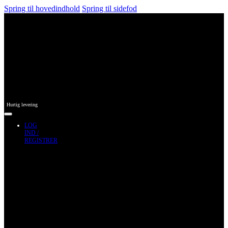
Spring til hovedindhold
Spring til sidefod
Hurtig levering
LOG
IND /
REGISTRER