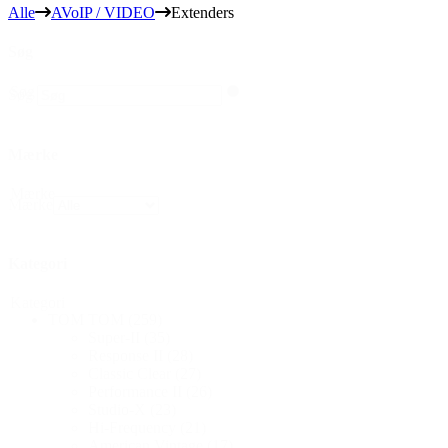
Alle
AVoIP / VIDEO
Extenders
Søg
Søg
Søg
Mærke
Mærke
Mærke
Kategori
Kategori
TOM TOM
(259)
Super-II
(35)
Response II
(28)
Classic Clear
(27)
Performance II
(26)
Studio-X
(23)
Hi-Frequency
(21)
American Vintage
(17)