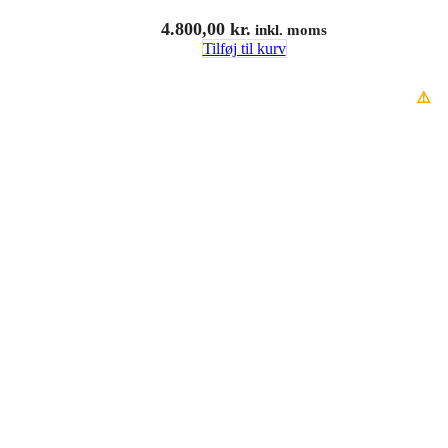
4.800,00
kr.
inkl. moms
Tilføj til kurv
⚠️