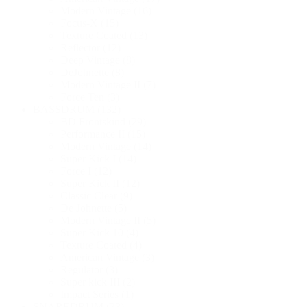
Modern Vintage
(16)
Focus-X
(15)
Texture Coated
(13)
Reflector
(12)
Deep Vintage
(8)
DeJohnette
(8)
Modern Vintage II
(7)
Force Ten
(3)
BASSDRUM
(132)
BD Frontskind
(29)
Performance II
(15)
Modern Vintage
(14)
Super Kick I
(14)
Force I
(12)
Super Kick II
(12)
Classic Clear
(9)
De Johnette
(5)
Modern Vintage II
(5)
Super Kick 10
(4)
Texture Coated
(4)
American Vintage
(3)
Regulator
(3)
Super kick III
(2)
Impact Series
(1)
SNAREDRUM
(33)