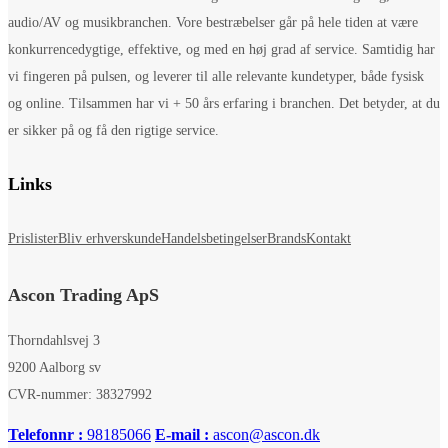
audio/AV og musikbranchen. Vore bestræbelser går på hele tiden at være
konkurrencedygtige, effektive, og med en høj grad af service. Samtidig har
vi fingeren på pulsen, og leverer til alle relevante kundetyper, både fysisk
og online. Tilsammen har vi + 50 års erfaring i branchen. Det betyder, at du
er sikker på og få den rigtige service.
Links
Prislister
Bliv erhverskunde
Handelsbetingelser
Brands
Kontakt
Ascon Trading ApS
Thorndahlsvej 3
9200 Aalborg sv
CVR-nummer: 38327992
Telefonnr :
98185066
E-mail :
ascon@ascon.dk