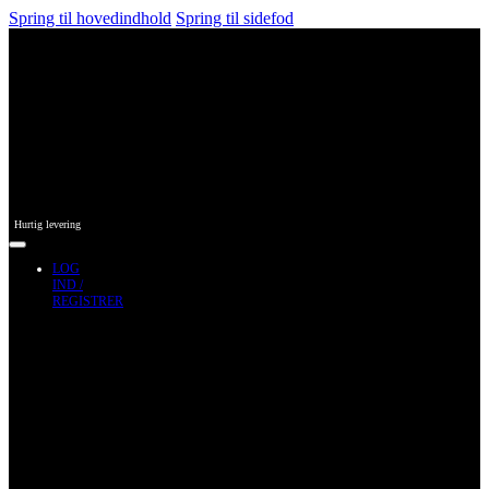
Spring til hovedindhold
Spring til sidefod
Hurtig levering
LOG
IND /
REGISTRER