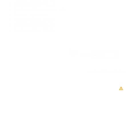
Trommestikker 7A
(2)
Trommestikker signature
(2)
Timbale stikker
(1)
Trommestikker 2B
(1)
Trommestikker 8A
(1)
Trommestikker 9A
(1)
Sort
Sort content
1 - 28 af 44 produkter
⚠️