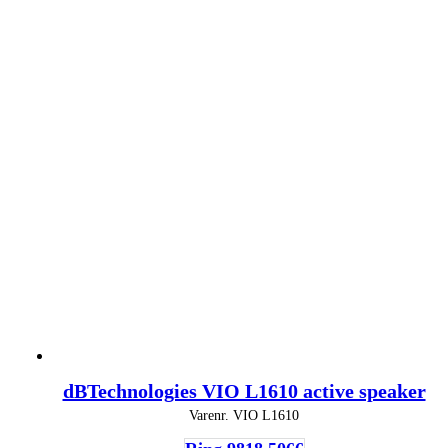
dBTechnologies VIO L1610 active speaker
Varenr.
VIO L1610