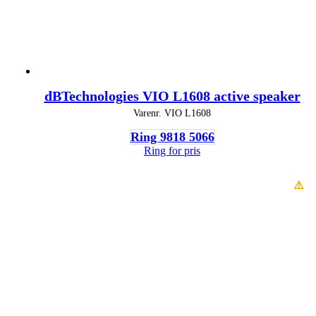
dBTechnologies VIO L1608 active speaker
Varenr.
VIO L1608
Ring 9818 5066
Ring for pris
⚠️