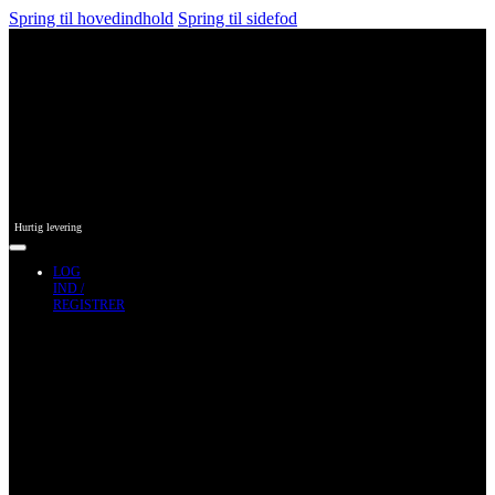
Spring til hovedindhold
Spring til sidefod
Hurtig levering
LOG
IND /
REGISTRER