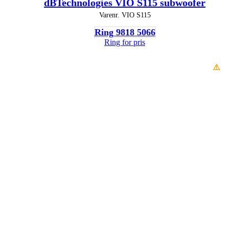
dBTechnologies VIO S115 subwoofer
Varenr.
VIO S115
Ring 9818 5066
Ring for pris
⚠️