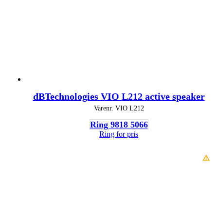
dBTechnologies VIO L212 active speaker
Varenr.
VIO L212
Ring 9818 5066
Ring for pris
⚠️