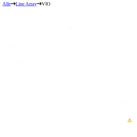
Alle
Line Array
VIO
Søg
Søg
Søg
Mærke
Mærke
Mærke
Sort
Sort content
1 - 9 af 9 produkter
⚠️