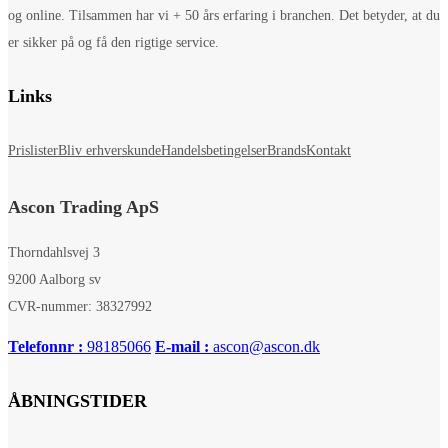
og online. Tilsammen har vi + 50 års erfaring i branchen. Det betyder, at du
er sikker på og få den rigtige service.
Links
Prislister
Bliv erhverskunde
Handelsbetingelser
Brands
Kontakt
Ascon Trading ApS
Thorndahlsvej 3
9200 Aalborg sv
CVR-nummer: 38327992
Telefonnr :
98185066
E-mail :
ascon@ascon.dk
ÅBNINGSTIDER