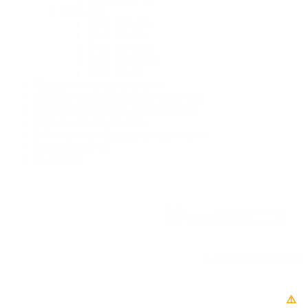
DVA
(29)
DVA T12
(11)
DVA T8
(10)
DVA MINI
(9)
DVA SUBS
(9)
DVA K5
(3)
Højttaler Cover og tasker
(44)
Højttaler Monteringsbeslag / Dolly
(42)
Højttaler m/indbygget forstærker
(40)
Højttaler u/forstærker
(32)
Subwoofer m/indbygget forstærker
(14)
Scene monitor
(9)
PA sæt
(6)
Sort
Sort content
1 - 28 af 241 produkter
⚠️