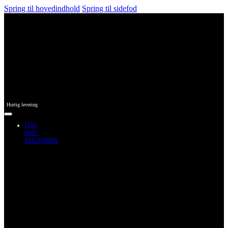
Spring til hovedindhold
Spring til sidefod
Hurtig levering
LOG
IND /
REGISTRER