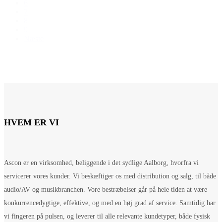
6
7
8
9
Næste
HVEM ER VI
Ascon er en virksomhed, beliggende i det sydlige Aalborg, hvorfra vi
servicerer vores kunder. Vi beskæftiger os med distribution og salg, til både
audio/AV og musikbranchen. Vore bestræbelser går på hele tiden at være
konkurrencedygtige, effektive, og med en høj grad af service. Samtidig har
vi fingeren på pulsen, og leverer til alle relevante kundetyper, både fysisk