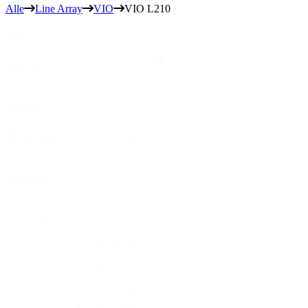
Alle
Line Array
VIO
VIO L210
Søg
Søg
Søg
Mærke
Mærke
Mærke
Kategori
Kategori
Line Array
(65)
VIO
(38)
VIO SUBS
(15)
VIO L208
(12)
VIO L212
(9)
VIO L210
(8)
VIO L1608
(5)
VIO L1610
(5)