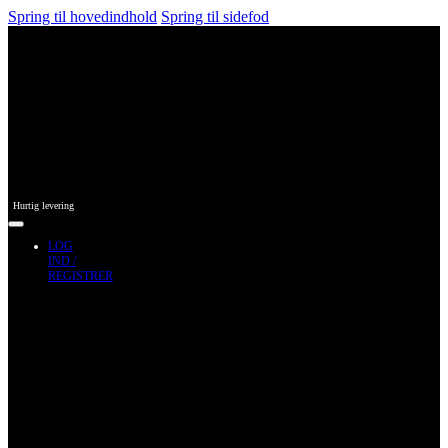
Spring til hovedindhold
Spring til sidefod
Hurtig levering
LOG
IND /
REGISTRER