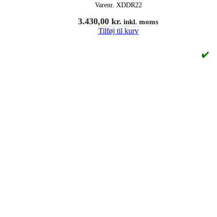
Varenr.
XDDR22
3.430,00
kr.
inkl. moms
Tilføj til kurv
✔️