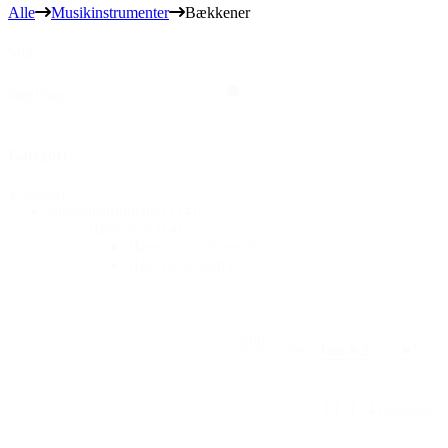
Alle
Musikinstrumenter
Bækkener
Søg
Søg
Søg
Kategori
Kategori
Musikinstrumenter
(14)
Høreværn
(14)
Høreværn voksen
(8)
Høreværn børn
(7)
Sort
Sort content
1 - 14 af 14 produkter