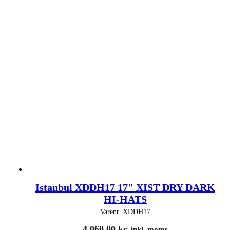
Istanbul XDDH17 17″ XIST DRY DARK
HI-HATS
Varenr.
XDDH17
4.060,00
kr.
inkl. moms