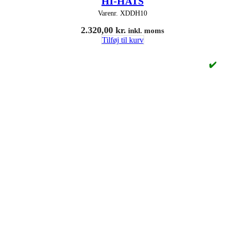
HI-HATS
Varenr.
XDDH10
2.320,00
kr.
inkl. moms
Tilføj til kurv
✔️