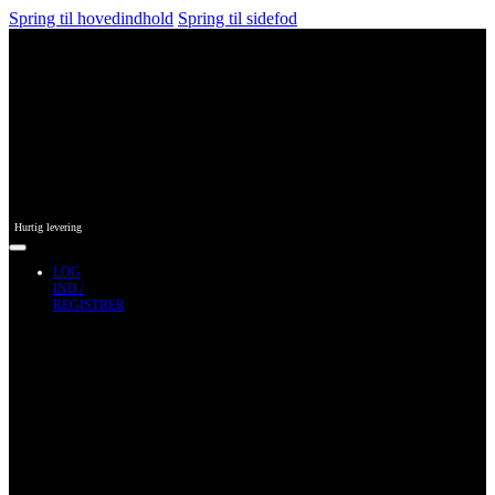
Spring til hovedindhold
Spring til sidefod
Hurtig levering
LOG
IND /
REGISTRER