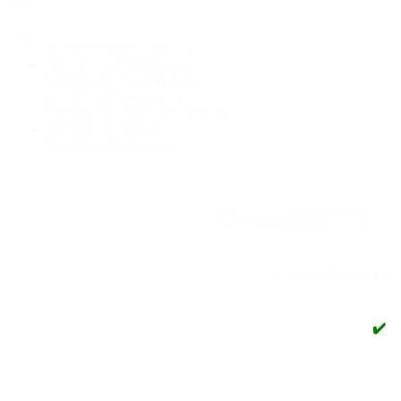
Tags
AUDIO OVER CAT
(28)
MIC ACCESSORIES
(2)
SUPERCAT 7 CABLE
(8)
SUPERCAT CABLE
(16)
SUPERCAT SOUND CABLE
(5)
SUPERCAT XM
(6)
TESTING TOOLS
(3)
Sort
Sort content
1 - 28 af 68 produkter
✔️