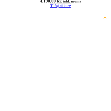
4.190,00
kr.
inkl. moms
Tilføj til kurv
⚠️