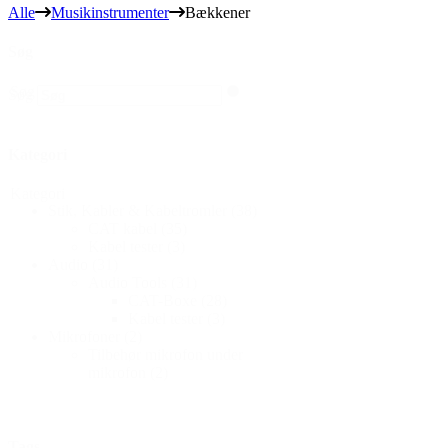
Alle
Musikinstrumenter
Bækkener
Søg
Søg
Søg
Kategori
Kategori
Stik, Kabler & Kabeltromler
(38)
CAT kabel
(35)
Kabel tester
(3)
Audio
(31)
Audio Tools
(31)
CAT-Boxe
(28)
Kabel tester
(3)
Mikrofoner
(2)
Tilbehør mikrofon under
mikrofon
(2)
Tags