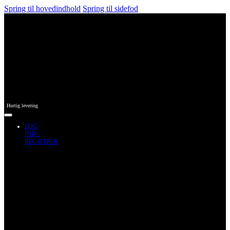
Spring til hovedindhold
Spring til sidefod
Hurtig levering
LOG
IND /
REGISTRER