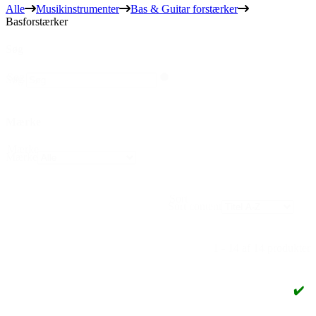
Alle
Musikinstrumenter
Bas & Guitar forstærker
Basforstærker
Søg
Søg
Søg
Mærke
Mærke
Mærke
Sort
Sort content
1 - 14 af 14 produkter
✔️