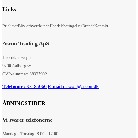
Links
Prislister
Bliv erhverskunde
Handelsbetingelser
Brands
Kontakt
Ascon Trading ApS
Thorndahlsvej 3
9200 Aalborg sv
CVR-nummer: 38327992
Telefonnr :
98185066
E-mail :
ascon@ascon.dk
ÅBNINGSTIDER
Vi svarer telefonerne
Mandag - Torsdag: 8:00 - 17:00