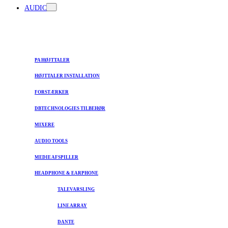
AUDIO
PA HØJTTALER
HØJTTALER INSTALLATION
FORSTÆRKER
DBTECHNOLOGIES TILBEHØR
MIXERE
AUDIO TOOLS
MEDIE AFSPILLER
HEADPHONE & EARPHONE
TALEVARSLING
LINE ARRAY
DANTE