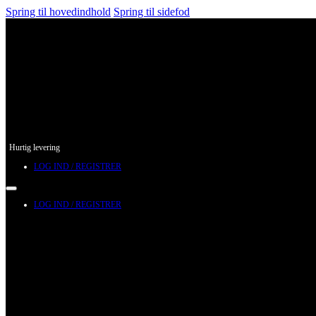
Spring til hovedindhold
Spring til sidefod
Hurtig levering
LOG IND / REGISTRER
LOG IND / REGISTRER