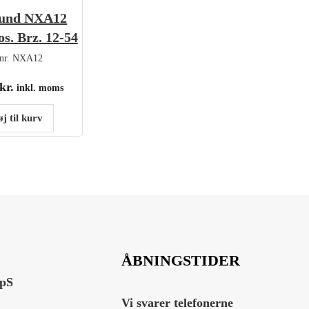
ound NXA12
os. Brz. 12-54
nr.
NXA12
kr.
inkl. moms
øj til kurv
ÅBNINGSTIDER
ApS
Vi svarer telefonerne