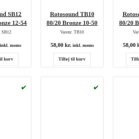
nd SB12
Rotosound TB10
Rotos
onze 12-54
80/20 Bronze 10-50
80/20 B
.
SB12
Varenr.
TB10
Var
58,00
kr.
58,00
inkl. moms
inkl. moms
til kurv
Tilføj til kurv
Tilf
✔️
✔️