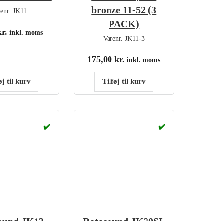
bronze 11-52 (3
renr.
JK11
PACK)
kr.
inkl. moms
Varenr.
JK11-3
175,00
kr.
inkl. moms
øj til kurv
Tilføj til kurv
✔️
✔️