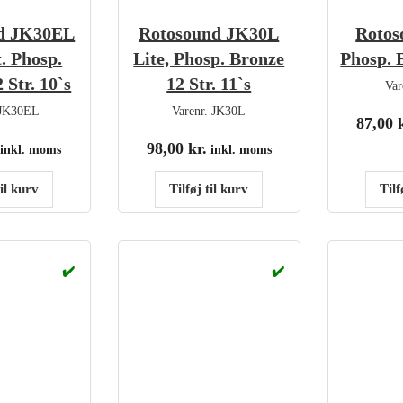
d JK30EL
Rotosound JK30L
Rotos
. Phosp.
Lite, Phosp. Bronze
Phosp. 
 Str. 10`s
12 Str. 11`s
Var
JK30EL
Varenr.
JK30L
87,00
98,00
kr.
inkl. moms
inkl. moms
til kurv
Tilføj til kurv
Tilf
✔️
✔️