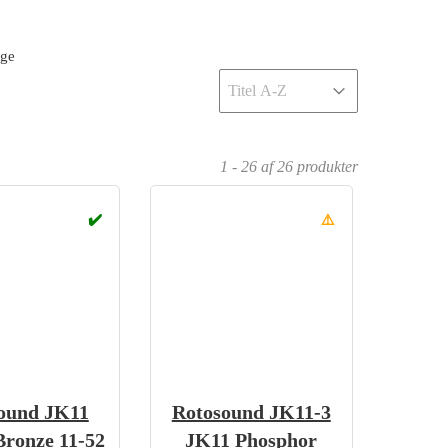
nge
Sort
Sort content
1 - 26 af 26 produkter
✔️
⚠️
ound JK11
Rotosound JK11-3
Bronze 11-52
JK11 Phosphor