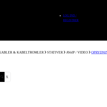
LOG IND /
REGISTRER
 KABLER & KABELTROMLER
STATIVER
AVoIP / VIDEO
OPRYDNI
🔍
X