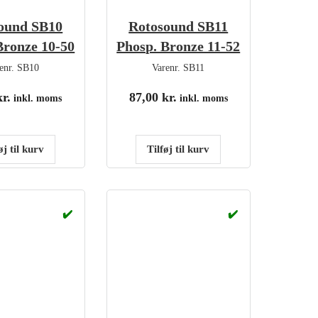
ound SB10
Rotosound SB11
Bronze 10-50
Phosp. Bronze 11-52
enr.
SB10
Varenr.
SB11
kr.
87,00
kr.
inkl. moms
inkl. moms
øj til kurv
Tilføj til kurv
✔️
✔️