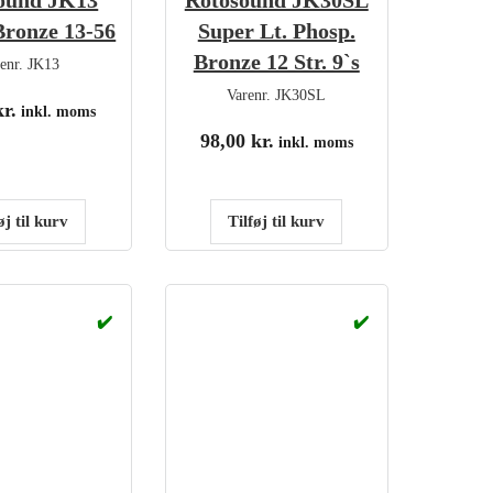
ound JK13
Rotosound JK30SL
Bronze 13-56
Super Lt. Phosp.
Bronze 12 Str. 9`s
renr.
JK13
Varenr.
JK30SL
kr.
inkl. moms
98,00
kr.
inkl. moms
øj til kurv
Tilføj til kurv
✔️
✔️