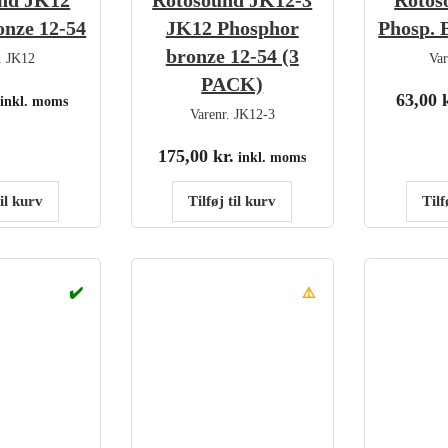
nd JK12
Rotosound JK12-3
Rotos
onze 12-54
JK12 Phosphor
Phosp. 
bronze 12-54 (3
.
JK12
Va
PACK)
63,00
inkl. moms
Varenr.
JK12-3
175,00
kr.
inkl. moms
til kurv
Tilføj til kurv
Tilf
✔️
⚠️