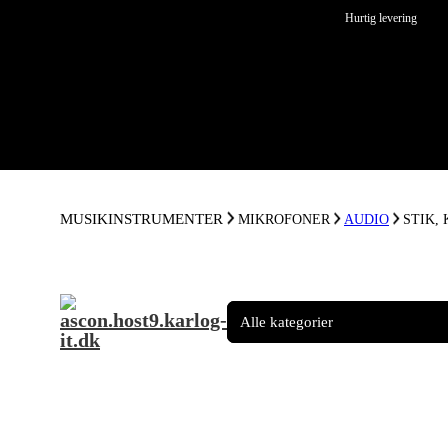
Spring til hovedindhold
Spring til sidefod
Hurtig levering
MUSIKINSTRUMENTER
MIKROFONER
AUDIO
STIK,