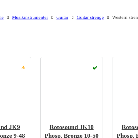
le
Musikinstrumenter
Guitar
Guitar strenge
Western stre
⚠️
✔️
und JK9
Rotosound JK10
Rotos
onze 9-48
Phosp. Bronze 10-50
Phosp. 