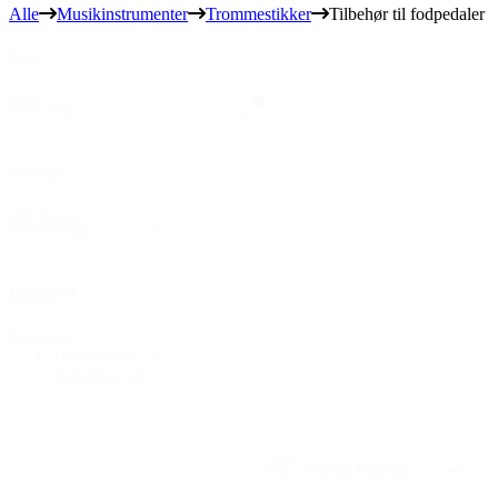
Alle
Musikinstrumenter
Trommestikker
Tilbehør til fodpedaler
Søg
Søg
Søg
Mærke
Mærke
Mærke
Kategori
Kategori
Headphone
(3)
Earphone
(2)
Sort
Sort content