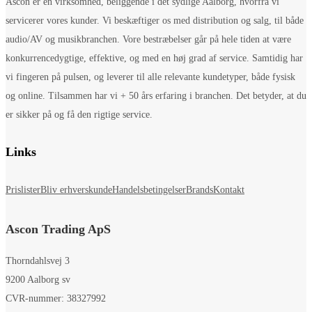
Ascon er en virksomhed, beliggende i det sydlige Aalborg, hvorfra vi
servicerer vores kunder. Vi beskæftiger os med distribution og salg, til både
audio/AV og musikbranchen. Vore bestræbelser går på hele tiden at være
konkurrencedygtige, effektive, og med en høj grad af service. Samtidig har
vi fingeren på pulsen, og leverer til alle relevante kundetyper, både fysisk
og online. Tilsammen har vi + 50 års erfaring i branchen. Det betyder, at du
er sikker på og få den rigtige service.
Links
Prislister
Bliv erhverskunde
Handelsbetingelser
Brands
Kontakt
Ascon Trading ApS
Thorndahlsvej 3
9200 Aalborg sv
CVR-nummer: 38327992