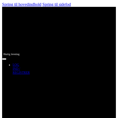
Spring til hovedindhold
Spring til sidefod
Hurtig levering
LOG
IND /
REGISTRER