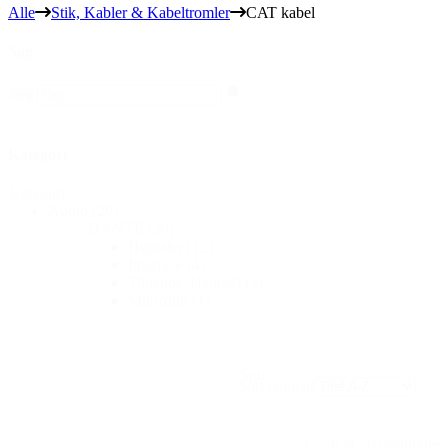
Alle
Stik, Kabler & Kabeltromler
CAT kabel
Søg
Søg
Søg
Kategori
Kategori
Audio
(20)
DANTE
(20)
Højttaler
(12)
Interface
(4)
Tilbehør -Dante4)
(3)
Mikrofon
(1)
Sort
Sort content
1 - 20 af 20 produkter