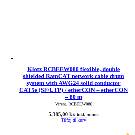
Klotz RCBEEW080 flexible, double
shielded RamCAT network cable drum
system with AWG24 solid conductor
CAT5e (SF/UTP) / etherCON – etherCON
– 80 m
Varenr.
RCBEEW080
5.385,00
kr.
inkl. moms
Tilføj til kurv
⚠️