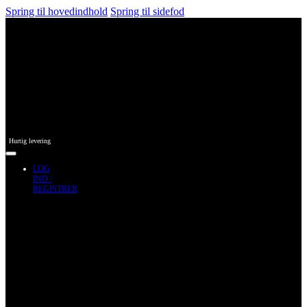
Spring til hovedindhold
Spring til sidefod
Hurtig levering
LOG
IND /
REGISTRER