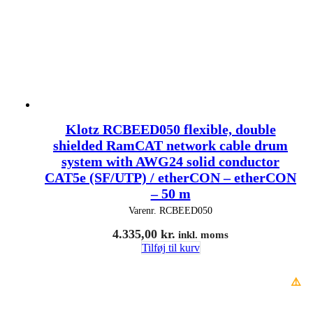
Klotz RCBEED050 flexible, double
shielded RamCAT network cable drum
system with AWG24 solid conductor
CAT5e (SF/UTP) / etherCON – etherCON
– 50 m
Varenr.
RCBEED050
4.335,00
kr.
inkl. moms
Tilføj til kurv
⚠️