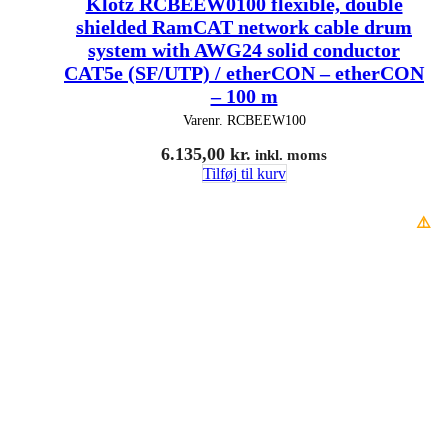
Klotz RCBEEW0100 flexible, double
shielded RamCAT network cable drum
system with AWG24 solid conductor
CAT5e (SF/UTP) / etherCON – etherCON
– 100 m
Varenr.
RCBEEW100
6.135,00
kr.
inkl. moms
Tilføj til kurv
⚠️