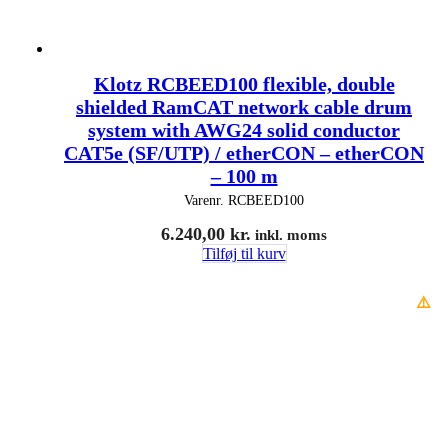
Klotz RCBEED100 flexible, double
shielded RamCAT network cable drum
system with AWG24 solid conductor
CAT5e (SF/UTP) / etherCON – etherCON
– 100 m
Varenr.
RCBEED100
6.240,00
kr.
inkl. moms
Tilføj til kurv
⚠️