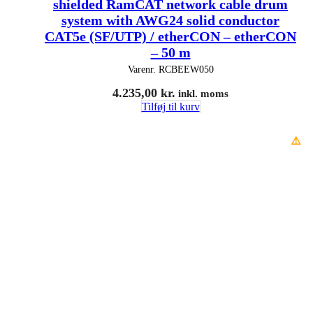
shielded RamCAT network cable drum
system with AWG24 solid conductor
CAT5e (SF/UTP) / etherCON – etherCON
– 50 m
Varenr.
RCBEEW050
4.235,00
kr.
inkl. moms
Tilføj til kurv
⚠️