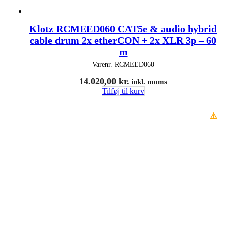
Klotz RCMEED060 CAT5e & audio hybrid
cable drum 2x etherCON + 2x XLR 3p – 60
m
Varenr.
RCMEED060
14.020,00
kr.
inkl. moms
Tilføj til kurv
⚠️