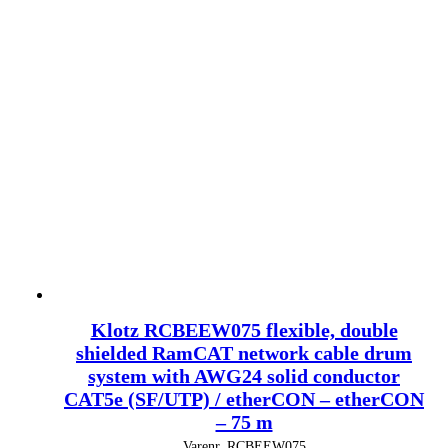
Klotz RCBEEW075 flexible, double
shielded RamCAT network cable drum
system with AWG24 solid conductor
CAT5e (SF/UTP) / etherCON – etherCON
– 75 m
Varenr.
RCBEEW075