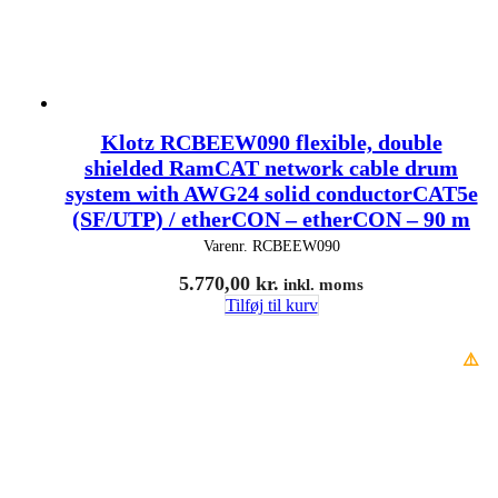
Klotz RCBEEW090 flexible, double
shielded RamCAT network cable drum
system with AWG24 solid conductorCAT5e
(SF/UTP) / etherCON – etherCON – 90 m
Varenr.
RCBEEW090
5.770,00
kr.
inkl. moms
Tilføj til kurv
⚠️