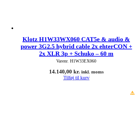
Klotz H1W33WX060 CAT5e & audio &
power 3G2.5 hybrid cable 2x ehterCON +
2x XLR 3p + Schuko – 60 m
Varenr.
H1W33EX060
14.140,00
kr.
inkl. moms
Tilføj til kurv
⚠️