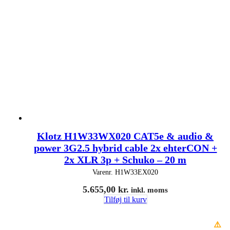
Klotz H1W33WX020 CAT5e & audio &
power 3G2.5 hybrid cable 2x ehterCON +
2x XLR 3p + Schuko – 20 m
Varenr.
H1W33EX020
5.655,00
kr.
inkl. moms
Tilføj til kurv
⚠️