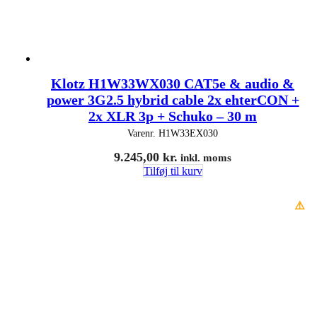
Klotz H1W33WX030 CAT5e & audio &
power 3G2.5 hybrid cable 2x ehterCON +
2x XLR 3p + Schuko – 30 m
Varenr.
H1W33EX030
9.245,00
kr.
inkl. moms
Tilføj til kurv
⚠️