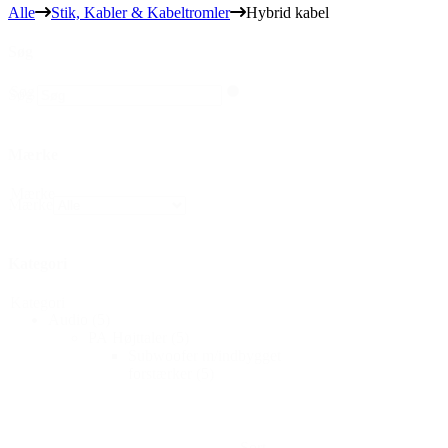
Alle
Stik, Kabler & Kabeltromler
Hybrid kabel
Søg
Søg
Søg
Mærke
Mærke
Mærke
Kategori
Kategori
Audio
(5)
PA Højttaler
(5)
Subwoofer m/indbygget
forstærker
(5)
Sort