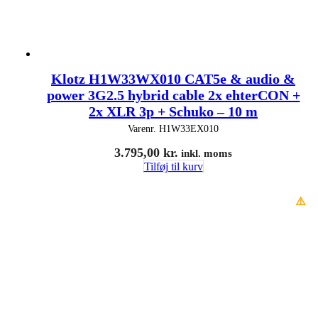
Klotz H1W33WX010 CAT5e & audio &
power 3G2.5 hybrid cable 2x ehterCON +
2x XLR 3p + Schuko – 10 m
Varenr.
H1W33EX010
3.795,00
kr.
inkl. moms
Tilføj til kurv
⚠️