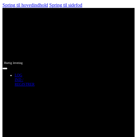
Spring til hovedindhold
Spring til sidefod
Hurtig levering
LOG
IND /
REGISTRER