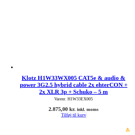
Klotz H1W33WX005 CAT5e & audio &
power 3G2.5 hybrid cable 2x ehterCON +
2x XLR 3p + Schuko – 5 m
Varenr.
H1W33EX005
2.875,00
kr.
inkl. moms
Tilføj til kurv
⚠️