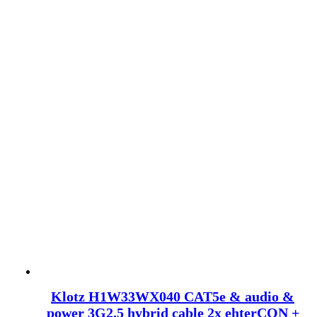
Klotz H1W33WX040 CAT5e & audio &
power 3G2.5 hybrid cable 2x ehterCON +