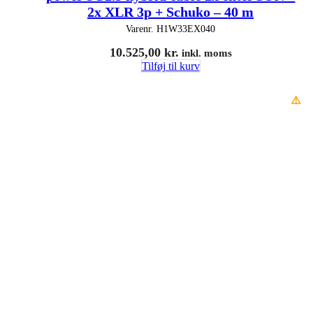
2x XLR 3p + Schuko – 40 m
Varenr.
H1W33EX040
10.525,00
kr.
inkl. moms
Tilføj til kurv
⚠️