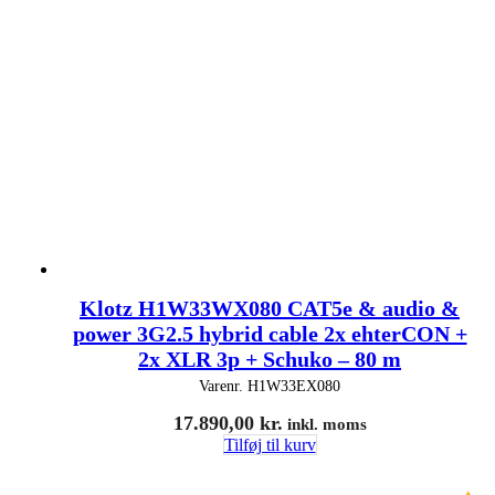
Klotz H1W33WX080 CAT5e & audio &
power 3G2.5 hybrid cable 2x ehterCON +
2x XLR 3p + Schuko – 80 m
Varenr.
H1W33EX080
17.890,00
kr.
inkl. moms
Tilføj til kurv