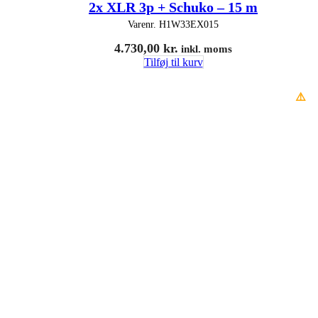
2x XLR 3p + Schuko – 15 m
Varenr.
H1W33EX015
4.730,00
kr.
inkl. moms
Tilføj til kurv
⚠️