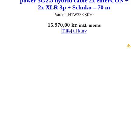
power 3G2.5 hybrid cable 2x ehterCON +
2x XLR 3p + Schuko – 70 m
Varenr.
H1W33EX070
15.970,00
kr.
inkl. moms
Tilføj til kurv
⚠️