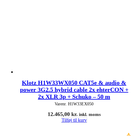
Klotz H1W33WX050 CAT5e & audio &
power 3G2.5 hybrid cable 2x ehterCON +
2x XLR 3p + Schuko – 50 m
Varenr.
H1W33EX050
12.465,00
kr.
inkl. moms
Tilføj til kurv
⚠️