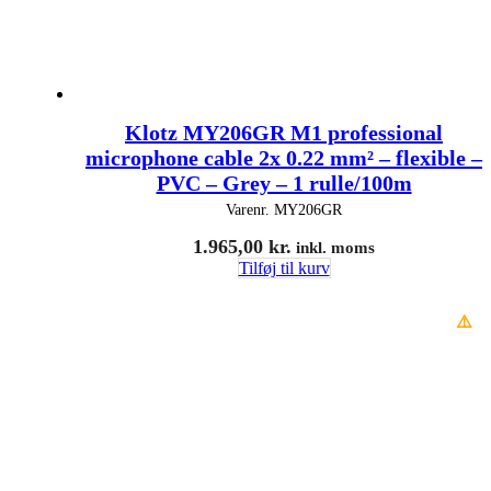
Klotz MY206GR M1 professional
microphone cable 2x 0.22 mm² – flexible –
PVC – Grey – 1 rulle/100m
Varenr.
MY206GR
1.965,00
kr.
inkl. moms
Tilføj til kurv
⚠️