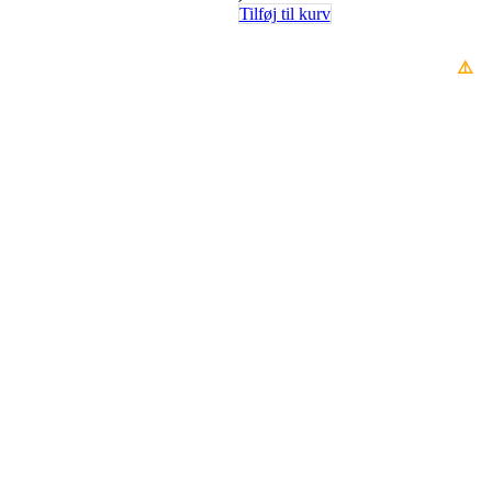
Tilføj til kurv
⚠️