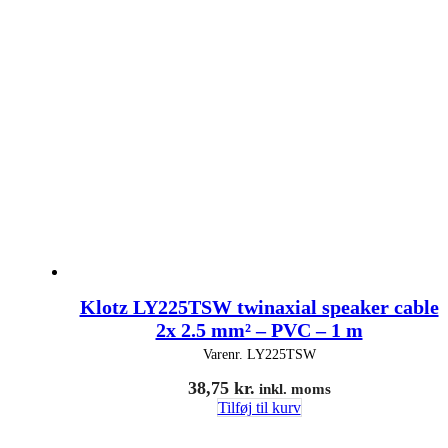
Klotz LY225TSW twinaxial speaker cable
2x 2.5 mm² – PVC – 1 m
Varenr.
LY225TSW
38,75
kr.
inkl. moms
Tilføj til kurv