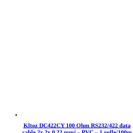
Kltoz DC422CY 100 Ohm RS232/422 data
cable 2x 2x 0.22 mm² – PVC – 1 rulle/100m