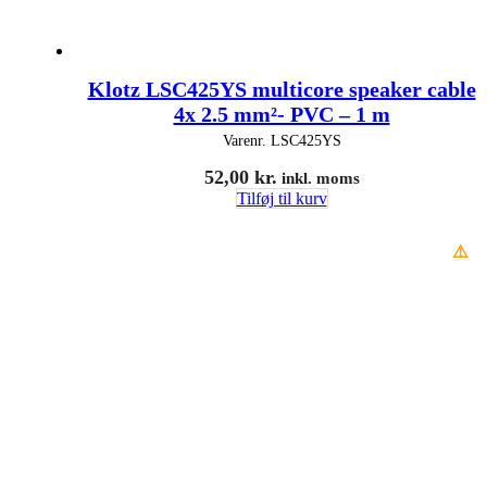
Klotz LSC425YS multicore speaker cable
4x 2.5 mm²- PVC – 1 m
Varenr.
LSC425YS
52,00
kr.
inkl. moms
Tilføj til kurv
⚠️