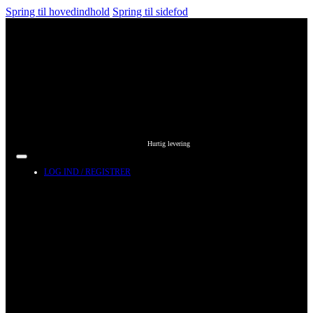
Spring til hovedindhold
Spring til sidefod
Hurtig levering
LOG IND / REGISTRER