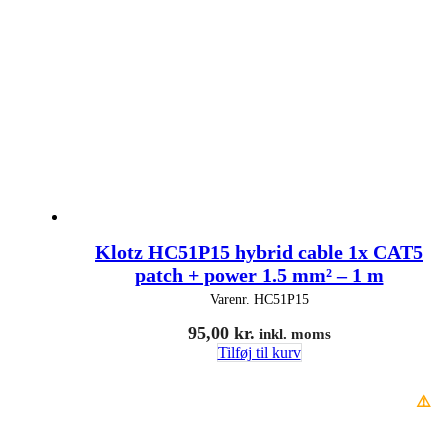
Klotz HC51P15 hybrid cable 1x CAT5
patch + power 1.5 mm² – 1 m
Varenr.
HC51P15
95,00
kr.
inkl. moms
Tilføj til kurv
⚠️