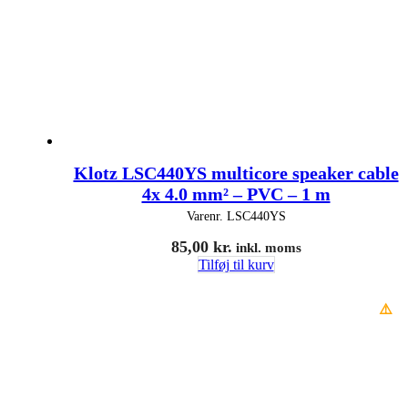
Klotz LSC440YS multicore speaker cable
4x 4.0 mm² – PVC – 1 m
Varenr.
LSC440YS
85,00
kr.
inkl. moms
Tilføj til kurv
⚠️