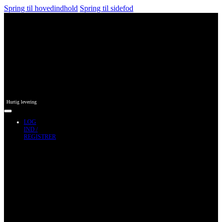
Spring til hovedindhold
Spring til sidefod
Hurtig levering
LOG
IND /
REGISTRER