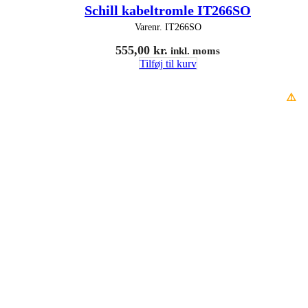
Schill kabeltromle IT266SO
Varenr.
IT266SO
555,00
kr.
inkl. moms
Tilføj til kurv
⚠️