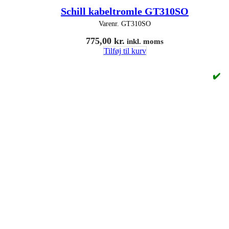
Schill kabeltromle GT310SO
Varenr.
GT310SO
775,00
kr.
inkl. moms
Tilføj til kurv
✔️