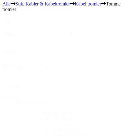
Alle
Stik, Kabler & Kabeltromler
Kabel tromler
Tomme
tromler
Søg
Søg
Søg
Mærke
Mærke
Mærke
Kategori
Kategori
Musikinstrumenter
(14)
Guitar
(14)
Guitar strenge
(14)
Ukulele strenge
(5)
Violin strenge
(4)
Banjo strenge
(2)
Mandolin/Bouzouki