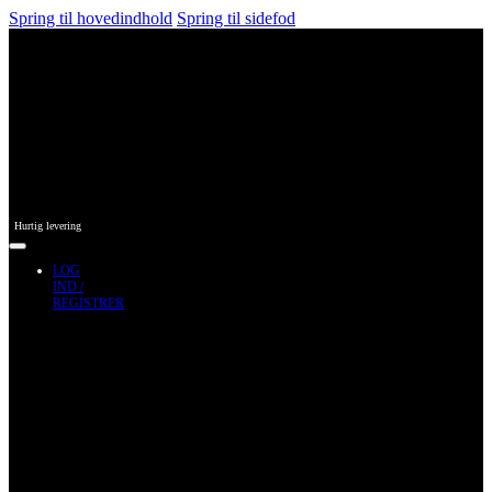
Spring til hovedindhold
Spring til sidefod
Hurtig levering
LOG
IND /
REGISTRER