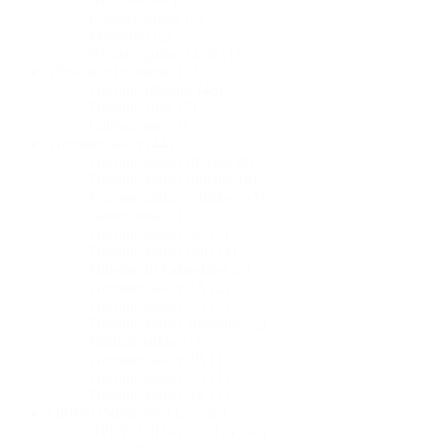
Klassisk guitar
(2)
Mandolin
(2)
Western guitar 12 str
(1)
Tilbehør til trommer
(53)
Tromme tilbehør
(46)
Tromme stole
(5)
Lilletromme
(3)
Trommestikker
(44)
Trommestikker diverse
(8)
Trommestikker tilbehør
(8)
Trommestikker whiskers
(7)
Goodwood
(5)
Trommestikker 5B
(5)
Trommestikker rods
(4)
Tilbehør til fodpedaler
(2)
Trommestikker 5A
(2)
Trommestikker 7A
(2)
Trommestikker signature
(2)
Timbale stikker
(1)
Trommestikker 2B
(1)
Trommestikker 8A
(1)
Trommestikker 9A
(1)
OPRYDNINGSSALG
(36)
OPRYDNINGSSALG
(36)