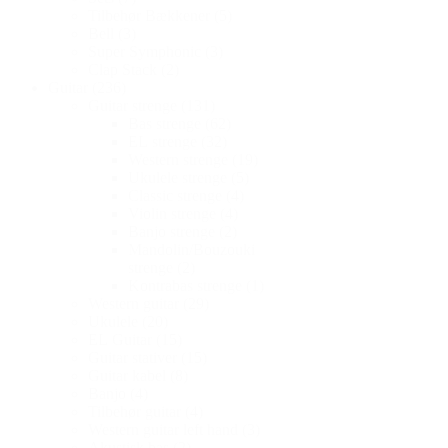
Tilbehør Bækkener
(5)
Bell
(3)
Super Symphonic
(3)
Clap Stack
(2)
Guitar
(236)
Guitar strenge
(131)
Bas strenge
(62)
EL strenge
(32)
Western strenge
(19)
Ukulele strenge
(5)
Classic strenge
(4)
Violin strenge
(4)
Banjo strenge
(2)
Mandolin/Bouzouki
strenge
(2)
Kontrabas strenge
(1)
Western guitar
(29)
Ukulele
(20)
EL Guitar
(15)
Guitar stativer
(15)
Guitar kabel
(8)
Banjo
(4)
Tilbehør guitar
(4)
Western guitar left hand
(3)
Akustisk bas
(2)