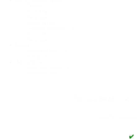
Bas & Guitar forstærker
(32)
Tilbehør
(11)
Baskabinet 12"
(7)
Baskabinet 10"
(6)
Basforstærker
(5)
Akustisk forstærker
(3)
Bas combo
(1)
Baskabinet 15"
(1)
Pedaler
(32)
Strømforsyning
(27)
Pedaler
(5)
Høreværn
(14)
Høreværn voksen
(8)
Høreværn børn
(7)
Sort
Sort content
1 - 28 af 743 produkter
✔️