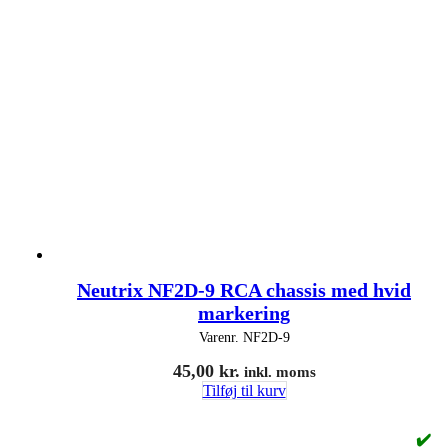
Neutrix NF2D-9 RCA chassis med hvid
markering
Varenr.
NF2D-9
45,00
kr.
inkl. moms
Tilføj til kurv
✔️