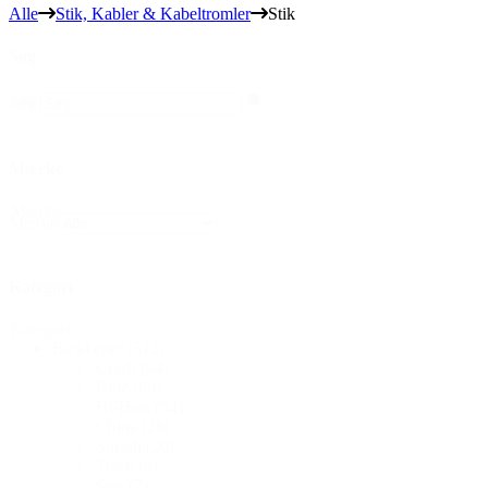
Alle
Stik, Kabler & Kabeltromler
Stik
Søg
Søg
Søg
Mærke
Mærke
Mærke
Kategori
Kategori
Bækkener
(312)
Crash
(94)
Ride
(89)
Hi-Hats
(54)
China
(26)
Splash
(20)
Trash
(9)
Sets
(7)