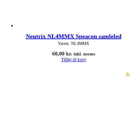
Neutrix NL4MMX Speacon samleled
Varenr.
NL4MMX
60,00
kr.
inkl. moms
Tilføj til kurv
⚠️