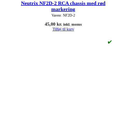
Neutrix NF2D-2 RCA chassis med rød
markering
Varenr.
NF2D-2
45,00
kr.
inkl. moms
Tilføj til kurv
✔️