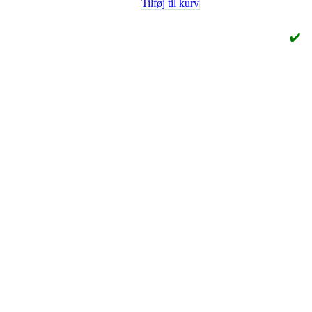
Tilføj til kurv
✔️