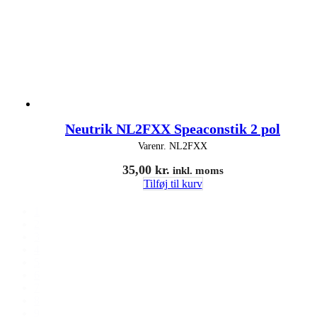
Neutrik NL2FXX Speaconstik 2 pol
Varenr.
NL2FXX
35,00
kr.
inkl. moms
Tilføj til kurv
1
2
3
4
5
6
7
8
9