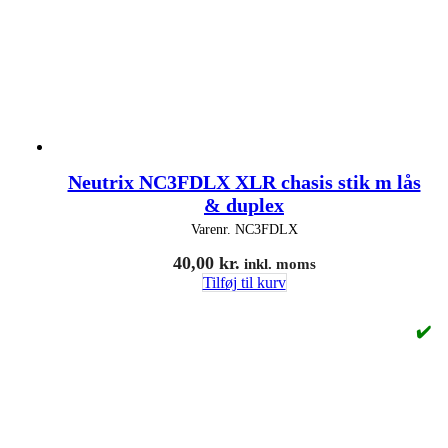
Neutrix NC3FDLX XLR chasis stik m lås
& duplex
Varenr.
NC3FDLX
40,00
kr.
inkl. moms
Tilføj til kurv
✔️