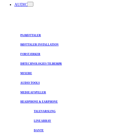
AUDIO
PA HØJTTALER
HØJTTALER INSTALLATION
FORSTÆRKER
DBTECHNOLOGIES TILBEHØR
MIXERE
AUDIO TOOLS
MEDIE AFSPILLER
HEADPHONE & EARPHONE
TALEVARSLING
LINE ARRAY
DANTE