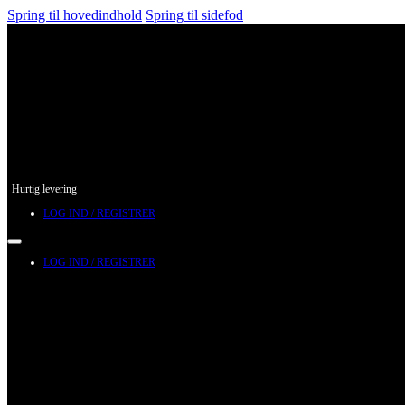
Spring til hovedindhold
Spring til sidefod
Hurtig levering
LOG IND / REGISTRER
LOG IND / REGISTRER