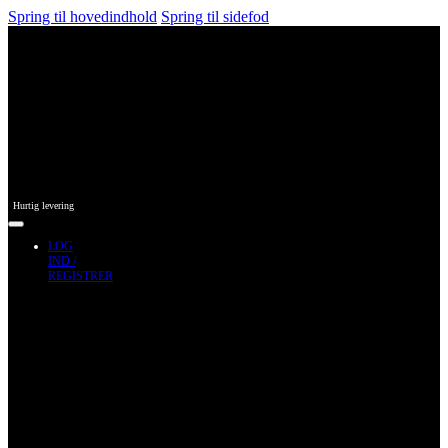
Spring til hovedindhold
Spring til sidefod
Hurtig levering
LOG
IND /
REGISTRER