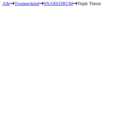
Alle
Trommeskind
SNAREDRUM
Triple Threat
Søg
Søg
Søg
Mærke
Mærke
Mærke
Kategori
Kategori
Musikinstrumenter
(19)
Guitar
(19)
Guitar strenge
(19)
Western strenge
(19)
Sort