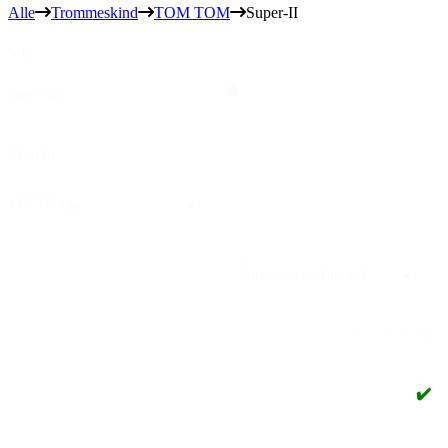
Alle
Trommeskind
TOM TOM
Super-II
Søg
Søg
Søg
Mærke
Mærke
Mærke
Sort
Sort content
1 - 22 af 22 produkter
✔️