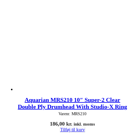
Aquarian MRS210 10″ Super-2 Clear
Double Ply Drumhead With Studio-X Ring
Varenr.
MRS210
186,00
kr.
inkl. moms
Tilføj til kurv