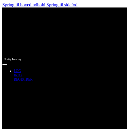
Spring til hovedindhold
Spring til sidefod
Hurtig levering
LOG
IND /
REGISTRER