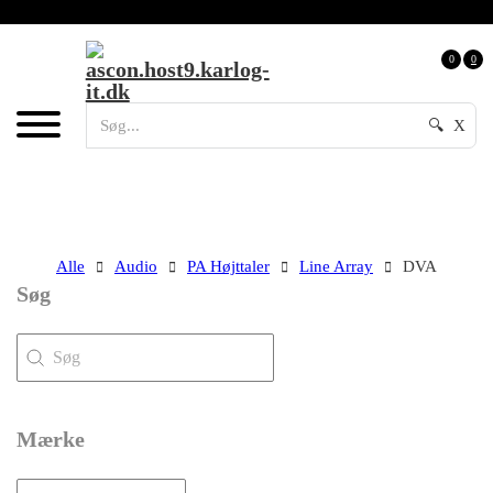
0
0
🔍
X
Alle
Audio
PA Højttaler
Line Array
DVA
Søg
Søg
Søg
Mærke
Mærke
Mærke