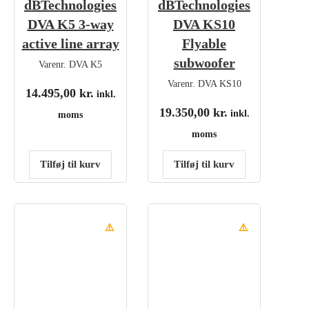
dBTechnologies
dBTechnologies
DVA K5 3-way
DVA KS10
active line array
Flyable
subwoofer
Varenr.
DVA K5
Varenr.
DVA KS10
14.495,00
kr.
inkl.
19.350,00
kr.
inkl.
moms
moms
Tilføj til kurv
Tilføj til kurv
⚠️
⚠️