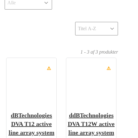
Sort
Sort content
1 - 3 af 3 produkter
⚠️
⚠️
dBTechnologies
ddBTechnologies
DVA T12 active
DVA T12W active
line array system
line array system