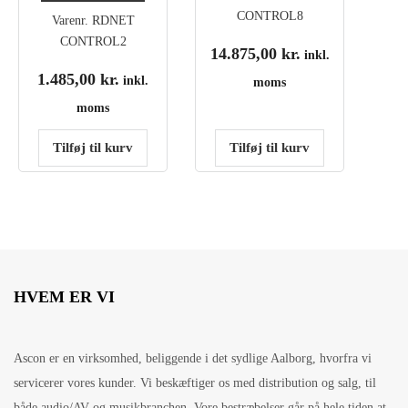
CONTROL8
Varenr.
RDNET
CONTROL2
14.875,00
kr.
inkl.
1.485,00
kr.
inkl.
moms
moms
Tilføj til kurv
Tilføj til kurv
HVEM ER VI
Ascon er en virksomhed, beliggende i det sydlige Aalborg, hvorfra vi
servicerer vores kunder. Vi beskæftiger os med distribution og salg, til
både audio/AV og musikbranchen. Vore bestræbelser går på hele tiden at