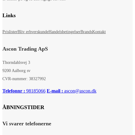
Links
Prislister
Bliv erhverskunde
Handelsbetingelser
Brands
Kontakt
Ascon Trading ApS
Thorndahlsvej 3
9200 Aalborg sv
CVR-nummer: 38327992
Telefonnr :
98185066
E-mail :
ascon@ascon.dk
ÅBNINGSTIDER
Vi svarer telefonerne