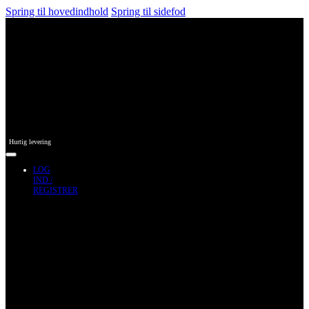
Spring til hovedindhold
Spring til sidefod
Hurtig levering
LOG
IND /
REGISTRER