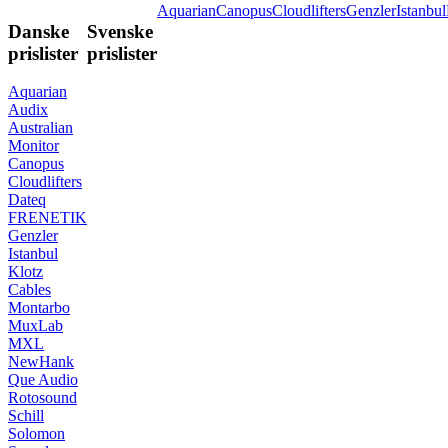
Aquarian
Canopus
Cloudlifters
Genzler
Istanbul
Danske
Svenske
prislister
prislister
Aquarian
Audix
Australian
Monitor
Canopus
Cloudlifters
Dateq
FRENETIK
Genzler
Istanbul
Klotz
Cables
Montarbo
MuxLab
MXL
NewHank
Que Audio
Rotosound
Schill
Solomon