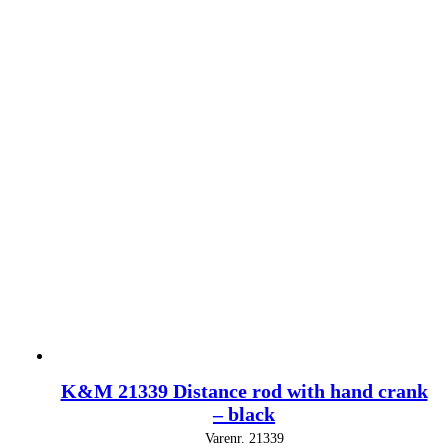
K&M 21339 Distance rod with hand crank
– black
Varenr.
21339