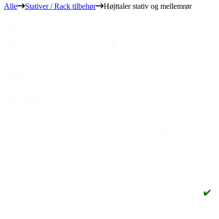
Alle
Stativer / Rack tilbehør
Højttaler stativ og mellemrør
Søg
Søg
Søg
Mærke
Mærke
Mærke
Sort
Sort content
1 - 28 af 46 produkter
✔️