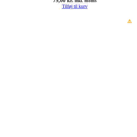
79,00
kr.
inkl. moms
Tilføj til kurv
⚠️