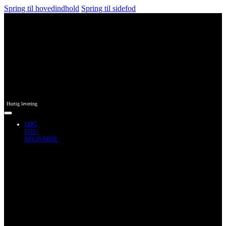
Spring til hovedindhold
Spring til sidefod
Hurtig levering
LOG
IND /
REGISTRER