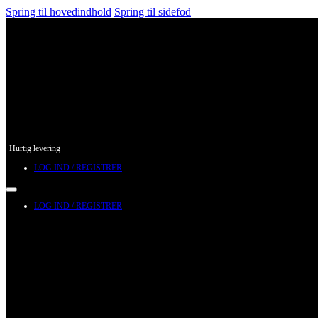
Spring til hovedindhold
Spring til sidefod
Hurtig levering
LOG IND / REGISTRER
LOG IND / REGISTRER