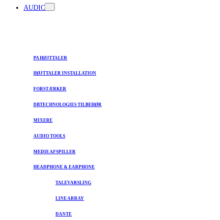
AUDIO
PA HØJTTALER
HØJTTALER INSTALLATION
FORSTÆRKER
DBTECHNOLOGIES TILBEHØR
MIXERE
AUDIO TOOLS
MEDIE AFSPILLER
HEADPHONE & EARPHONE
TALEVARSLING
LINE ARRAY
DANTE