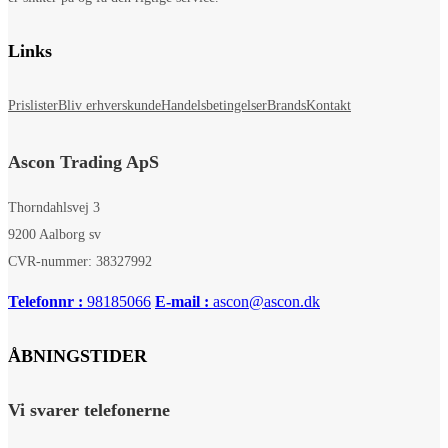
Links
Prislister
Bliv erhverskunde
Handelsbetingelser
Brands
Kontakt
Ascon Trading ApS
Thorndahlsvej 3
9200 Aalborg sv
CVR-nummer: 38327992
Telefonnr :
98185066
E-mail :
ascon@ascon.dk
ÅBNINGSTIDER
Vi svarer telefonerne