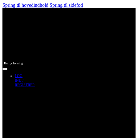
Spring til hovedindhold
Spring til sidefod
Hurtig levering
LOG
IND /
REGISTRER