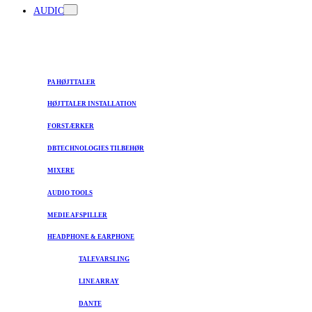
AUDIO
PA HØJTTALER
HØJTTALER INSTALLATION
FORSTÆRKER
DBTECHNOLOGIES TILBEHØR
MIXERE
AUDIO TOOLS
MEDIE AFSPILLER
HEADPHONE & EARPHONE
TALEVARSLING
LINE ARRAY
DANTE