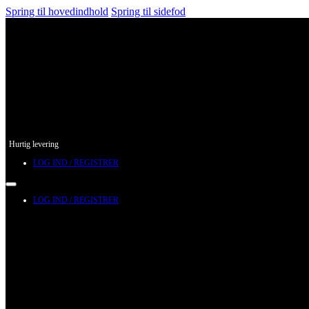
Spring til hovedindhold
Spring til sidefod
Hurtig levering
LOG IND / REGISTRER
LOG IND / REGISTRER