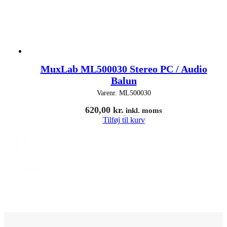
MuxLab ML500030 Stereo PC / Audio
Balun
Varenr.
ML500030
620,00
kr.
inkl. moms
Tilføj til kurv
1
2
3
Næste