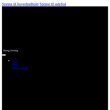
Spring til hovedindhold
Spring til sidefod
Hurtig levering
LOG
IND /
REGISTRER