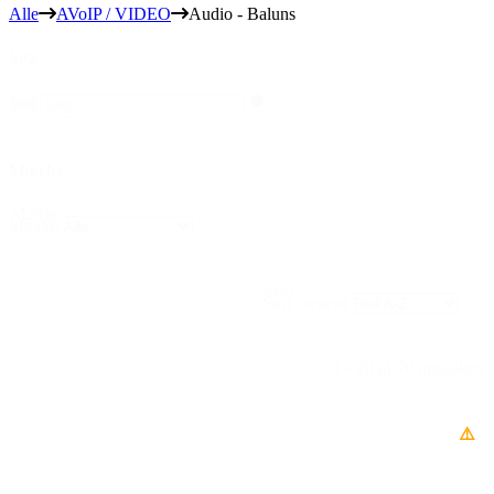
Alle
AVoIP / VIDEO
Audio - Baluns
Søg
Søg
Søg
Mærke
Mærke
Mærke
Sort
Sort content
1 - 28 af 70 produkter
⚠️