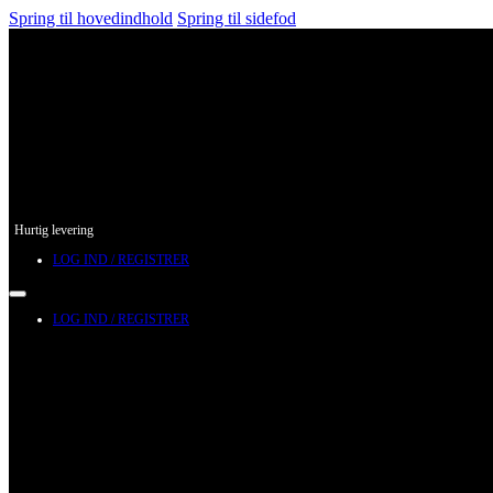
Spring til hovedindhold
Spring til sidefod
Hurtig levering
LOG IND / REGISTRER
LOG IND / REGISTRER