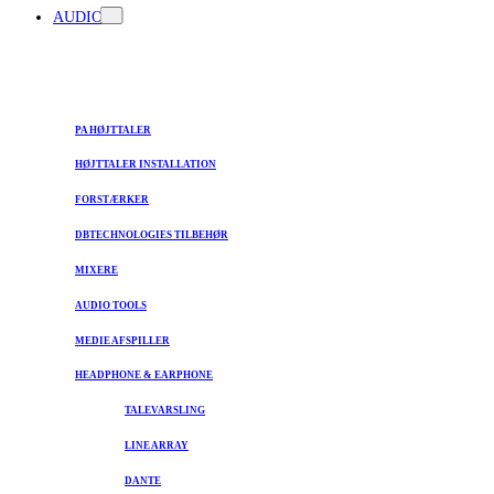
AUDIO
PA HØJTTALER
HØJTTALER INSTALLATION
FORSTÆRKER
DBTECHNOLOGIES TILBEHØR
MIXERE
AUDIO TOOLS
MEDIE AFSPILLER
HEADPHONE & EARPHONE
TALEVARSLING
LINE ARRAY
DANTE