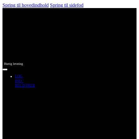
Spring til hovedindhold
Spring til sidefod
Hurtig levering
LOG
IND /
REGISTRER