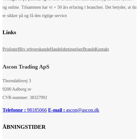
og online. Tilsammen har vi + 50 års erfaring i branchen. Det betyder, at du
er sikker på og få den rigtige service.
Links
Prislister
Bliv erhverskunde
Handelsbetingelser
Brands
Kontakt
Ascon Trading ApS
Thorndahlsvej 3
9200 Aalborg sv
CVR-nummer: 38327992
Telefonnr :
98185066
E-mail :
ascon@ascon.dk
ÅBNINGSTIDER