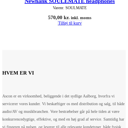
Newhank SOULEMATE headphones
Varenr.
SOULMATE
570,00
kr.
inkl. moms
Tilføj til kurv
HVEM ER VI
Ascon er en virksomhed, beliggende i det sydlige Aalborg, hvorfra vi
servicerer vores kunder. Vi beskæftiger os med distribution og salg, til både
audio/AV og musikbranchen. Vore bestræbelser går på hele tiden at være
konkurrencedygtige, effektive, og med en høj grad af service. Samtidig har
vi fingeren på pulsen, og leverer til alle relevante kundetyper, både fysisk