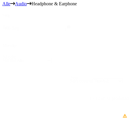
Alle
Audio
Headphone & Earphone
Søg
Søg
Søg
Mærke
Mærke
Mærke
Sort
Sort content
1 - 12 af 12 produkter
⚠️