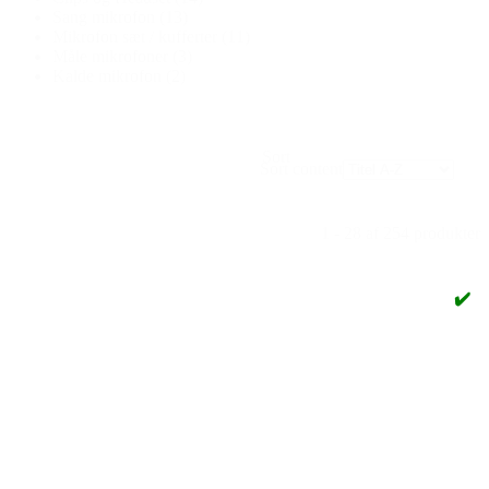
Sang mikrofon
(13)
Mikrofon sæt / kufferter
(11)
Måle mikrofoner
(3)
Kalde mikrofon
(2)
Sort
Sort content
1 - 28 af 254 produkter
✔️