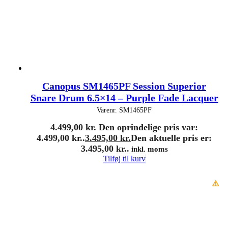
Canopus SM1465PF Session Superior
Snare Drum 6.5×14 – Purple Fade Lacquer
Varenr.
SM1465PF
4.499,00
kr.
Den oprindelige pris var:
4.499,00 kr..
3.495,00
kr.
Den aktuelle pris er:
3.495,00 kr..
inkl. moms
Tilføj til kurv
⚠️