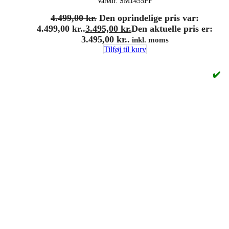
Varenr.
SM1455PF
4.499,00
kr.
Den oprindelige pris var:
4.499,00 kr..
3.495,00
kr.
Den aktuelle pris er:
3.495,00 kr..
inkl. moms
Tilføj til kurv
✔️