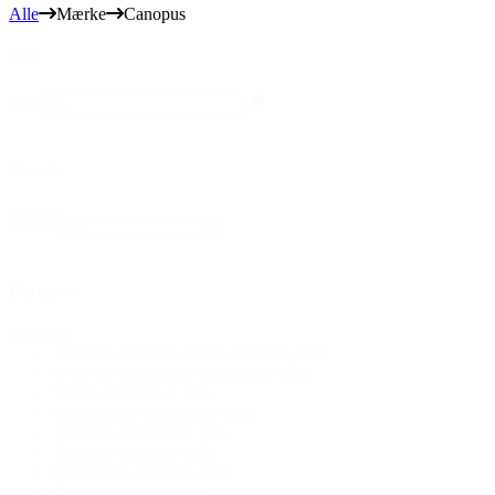
Alle
Mærke
Canopus
Søg
Søg
Søg
Mærke
Mærke
Mærke
Kategori
Kategori
Tilbehør mikrofon under mikrofon
(61)
USB og konference mikrofoner
(53)
Studie mikrofoner
(31)
Installations mikrofoner
(26)
Trådløse mikrofoner
(22)
Tromme mikrofon
(18)
Instrument mikrofon
(17)
Clips og Headset
(14)