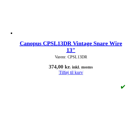
Canopus CPSL13DR Vintage Snare Wire
13″
Varenr.
CPSL13DR
374,00
kr.
inkl. moms
Tilføj til kurv
✔️