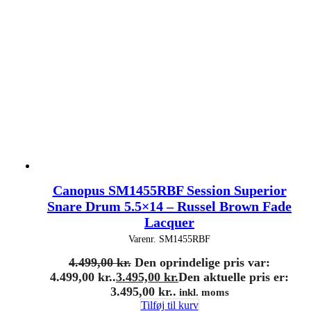
Canopus SM1455RBF Session Superior
Snare Drum 5.5×14 – Russel Brown Fade
Lacquer
Varenr.
SM1455RBF
4.499,00
kr.
Den oprindelige pris var:
4.499,00 kr..
3.495,00
kr.
Den aktuelle pris er:
3.495,00 kr..
inkl. moms
Tilføj til kurv