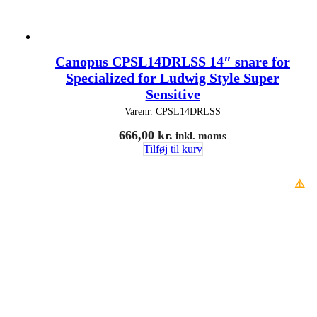
Canopus CPSL14DRLSS 14″ snare for
Specialized for Ludwig Style Super
Sensitive
Varenr.
CPSL14DRLSS
666,00
kr.
inkl. moms
Tilføj til kurv
⚠️