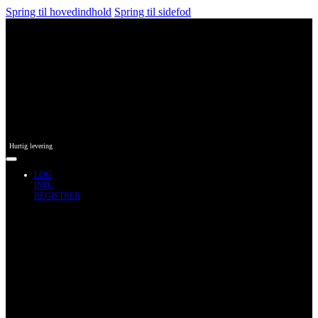
Spring til hovedindhold
Spring til sidefod
Hurtig levering
LOG
IND /
REGISTRER