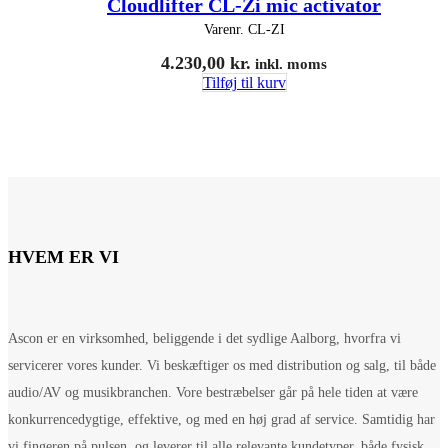
Cloudlifter CL-Zi mic activator
Varenr.
CL-ZI
4.230,00
kr.
inkl. moms
Tilføj til kurv
HVEM ER VI
Ascon er en virksomhed, beliggende i det sydlige Aalborg, hvorfra vi
servicerer vores kunder. Vi beskæftiger os med distribution og salg, til både
audio/AV og musikbranchen. Vore bestræbelser går på hele tiden at være
konkurrencedygtige, effektive, og med en høj grad af service. Samtidig har
vi fingeren på pulsen, og leverer til alle relevante kundetyper, både fysisk