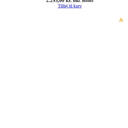
2.295,00
kr.
inkl. moms
Tilføj til kurv
⚠️