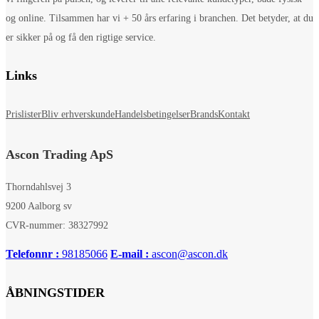
og online. Tilsammen har vi + 50 års erfaring i branchen. Det betyder, at du
er sikker på og få den rigtige service.
Links
Prislister
Bliv erhverskunde
Handelsbetingelser
Brands
Kontakt
Ascon Trading ApS
Thorndahlsvej 3
9200 Aalborg sv
CVR-nummer: 38327992
Telefonnr :
98185066
E-mail :
ascon@ascon.dk
ÅBNINGSTIDER