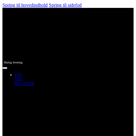
Spring til hovedindhold
Spring til sidefod
Hurtig levering
LOG
IND /
REGISTRER