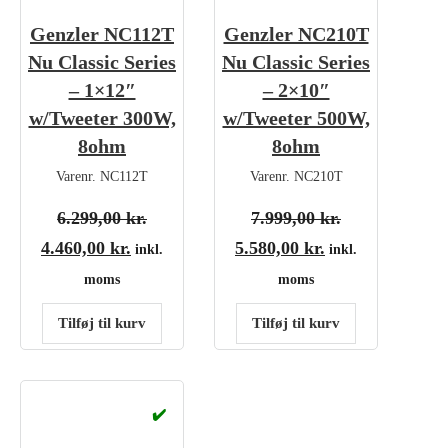
Genzler NC112T
Genzler NC210T
Nu Classic Series
Nu Classic Series
– 1×12″
– 2×10″
w/Tweeter 300W,
w/Tweeter 500W,
8ohm
8ohm
Varenr.
NC112T
Varenr.
NC210T
Den oprindelige pris var: 6.299,00 kr..
Den oprindelig
6.299,00
kr.
7.999,00
kr.
Den aktuelle pris er: 4.460,00 kr..
Den aktuelle pri
4.460,00
kr.
5.580,00
kr.
inkl.
inkl.
moms
moms
Tilføj til kurv
Tilføj til kurv
✔️