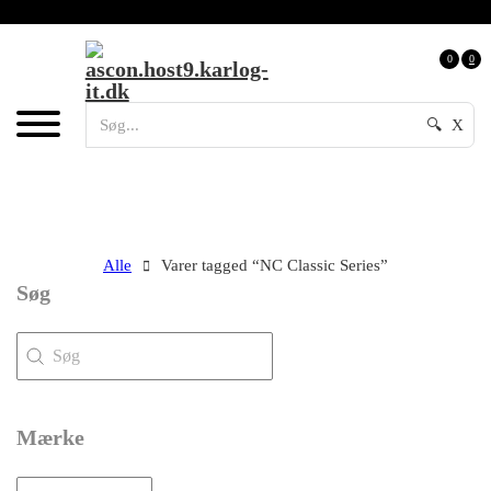
0
0
🔍
X
Alle
Varer tagged “NC Classic Series”
Søg
Søg
Søg
Mærke
Mærke
Mærke