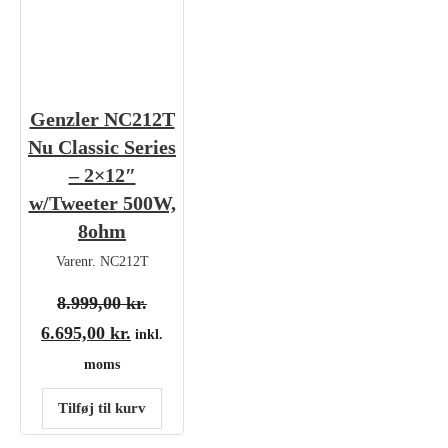
Genzler NC212T
Nu Classic Series
– 2×12″
w/Tweeter 500W,
8ohm
Varenr.
NC212T
Den oprindelige pris var: 8.999,00 kr..
8.999,00
kr.
Den aktuelle pris er: 6.695,00 kr..
6.695,00
kr.
inkl.
moms
Tilføj til kurv