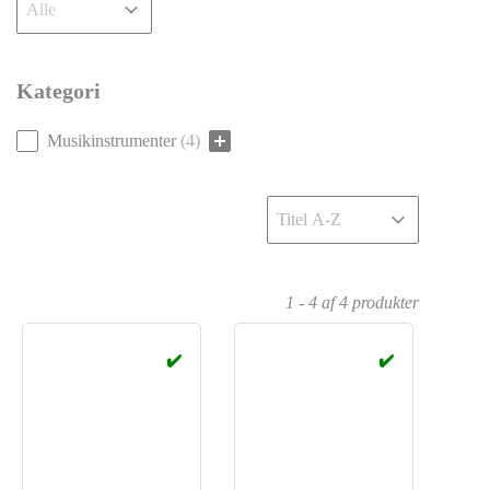
Kategori
Kategori
Musikinstrumenter
(4)
Sort
Sort content
1 - 4 af 4 produkter
✔️
✔️