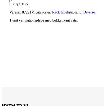
Tilføj til kurv
Varenr.:
87221V
Kategorier:
Rack tilbehør
Brand:
Diverse
1 unit ventilationsplade med bukket kant i stål
HVEM ER VI