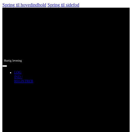
Spring til hovedindhold
Spring til sidefod
Hurtig levering
LOG
IND /
REGISTRER