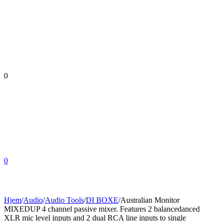
0
0
Hjem
/
Audio
/
Audio Tools
/
DI BOXE
/
Australian Monitor
MIXEDUP 4 channel passive mixer. Features 2 balancedanced
XLR mic level inputs and 2 dual RCA line inputs to single