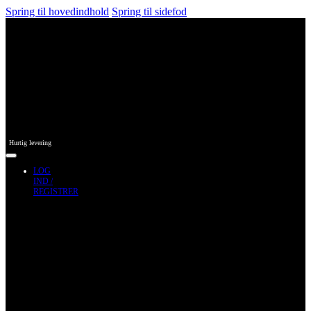
Spring til hovedindhold
Spring til sidefod
Hurtig levering
LOG
IND /
REGISTRER