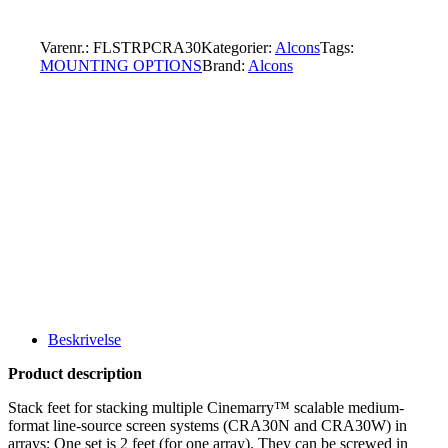
Varenr.:
FLSTRPCRA30
Kategorier:
Alcons
Tags:
MOUNTING OPTIONS
Brand:
Alcons
Beskrivelse
Product description
Stack feet for stacking multiple Cinemarry™ scalable medium-
format line-source screen systems (CRA30N and CRA30W) in
arrays; One set is 2 feet (for one array). They can be screwed in