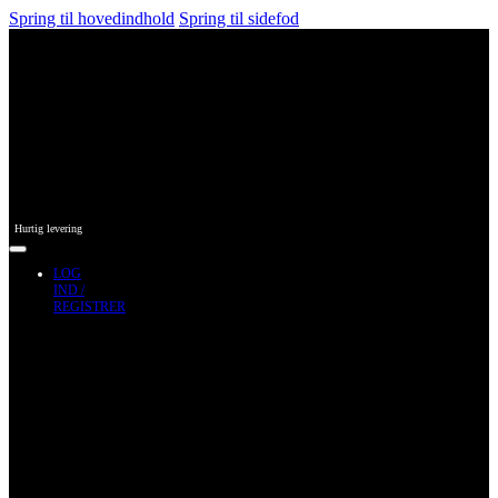
Spring til hovedindhold
Spring til sidefod
Hurtig levering
LOG
IND /
REGISTRER