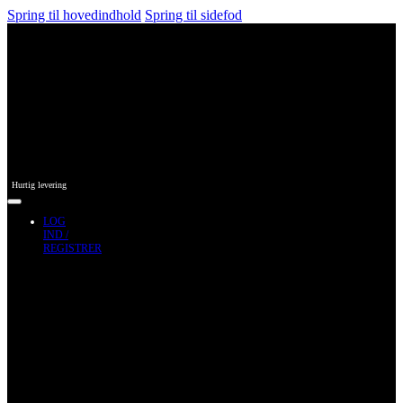
Spring til hovedindhold
Spring til sidefod
Hurtig levering
LOG
IND /
REGISTRER