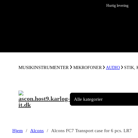
Spring til hovedindhold
Spring til sidefod
Hurtig levering
MUSIKINSTRUMENTER
MIKROFONER
AUDIO
STIK,
Hjem
/
Alcons
/
Alcons FC7 Transport case for 6 pcs. LR7