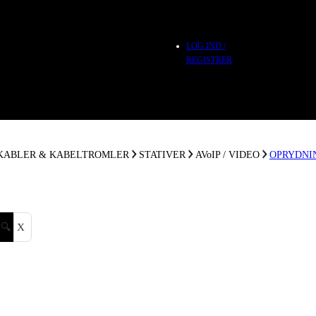
LOG IND /
REGISTRER
 KABLER & KABELTROMLER
STATIVER
AVoIP / VIDEO
OPRYDNI
🔍
X