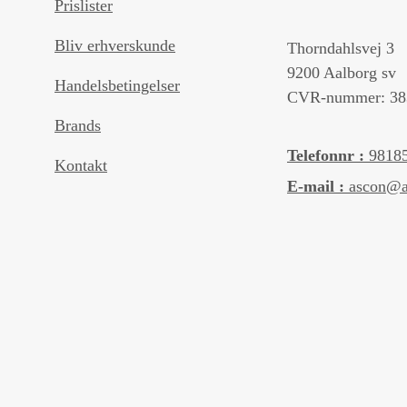
Prislister
Bliv erhverskunde
Thorndahlsvej 3
9200 Aalborg sv
Handelsbetingelser
CVR-nummer: 38
Brands
Telefonnr :
9818
Kontakt
E-mail :
ascon@a