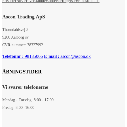
Prislister
Bliv erhverskunde
Handelsbetingelser
Brands
Kontakt
Ascon Trading ApS
Thorndahlsvej 3
9200 Aalborg sv
CVR-nummer: 38327992
Telefonnr :
98185066
E-mail :
ascon@ascon.dk
ÅBNINGSTIDER
Vi svarer telefonerne
Mandag - Torsdag: 8:00 - 17:00
Fredag: 8:00- 16:00