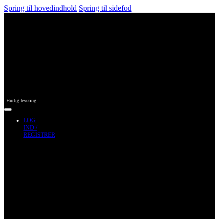
Spring til hovedindhold
Spring til sidefod
Hurtig levering
LOG
IND /
REGISTRER