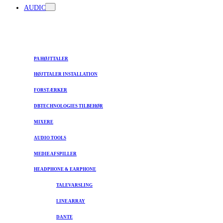
AUDIO
PA HØJTTALER
HØJTTALER INSTALLATION
FORSTÆRKER
DBTECHNOLOGIES TILBEHØR
MIXERE
AUDIO TOOLS
MEDIE AFSPILLER
HEADPHONE & EARPHONE
TALEVARSLING
LINE ARRAY
DANTE