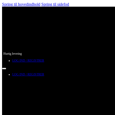
Spring til hovedindhold
Spring til sidefod
Hurtig levering
LOG IND / REGISTRER
LOG IND / REGISTRER