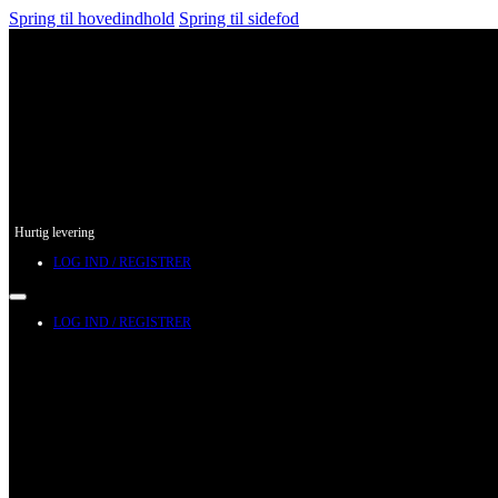
Spring til hovedindhold
Spring til sidefod
Hurtig levering
LOG IND / REGISTRER
LOG IND / REGISTRER