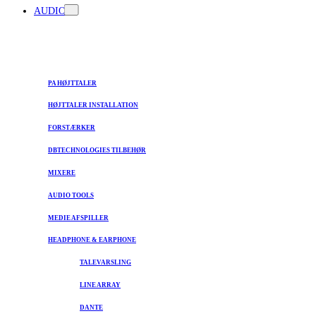
AUDIO
PA HØJTTALER
HØJTTALER INSTALLATION
FORSTÆRKER
DBTECHNOLOGIES TILBEHØR
MIXERE
AUDIO TOOLS
MEDIE AFSPILLER
HEADPHONE & EARPHONE
TALEVARSLING
LINE ARRAY
DANTE