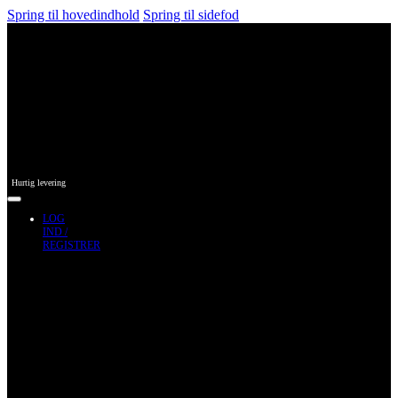
Spring til hovedindhold
Spring til sidefod
Hurtig levering
LOG
IND /
REGISTRER