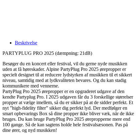
Beskrivelse
PARTYPLUG PRO 2025 (dæmpning: 21dB)
Besøger du en koncert eller festival, vil du gerne nyde musikken
uden at få høreskader. Alpine PartyPlug Pro 2025 ørepropper er
specielt designet til at reducere lydstyrken af musikken til et sikkert
niveau, samtidig med at lydkvaliteten bevares. Og du kan stadig
kommunikere med vennerne.
PartyPlug Pro 2025 ørepropper er en opgraderet udgave af den
kendte Partyplug Pro. I 2025 udgaven får du 3 forskellige størrelser
propper at vælge imellem, så du er sikker på at de sidder perfekt. Et
nyt ”high-fidelity filter” sikker dig perfekt lyd. Der medfølger en
smart opbevarings Box så dine propper ikke bliver væk, når de ikke
bruges. Du kan bruge PartyPlug Pro 2025 ørepropperne mere end
100 gange. Så de kan sagtens holde hele festivalsæsonen. Pas på
dine ører, og nyd musikken!