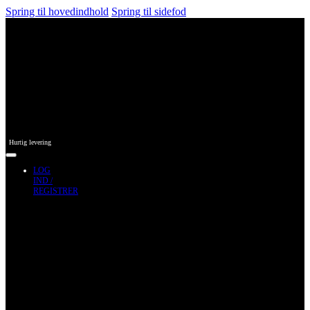
Spring til hovedindhold
Spring til sidefod
Hurtig levering
LOG
IND /
REGISTRER