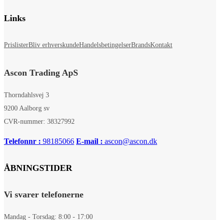
Links
Prislister
Bliv erhverskunde
Handelsbetingelser
Brands
Kontakt
Ascon Trading ApS
Thorndahlsvej 3
9200 Aalborg sv
CVR-nummer: 38327992
Telefonnr :
98185066
E-mail :
ascon@ascon.dk
ÅBNINGSTIDER
Vi svarer telefonerne
Mandag - Torsdag: 8:00 - 17:00