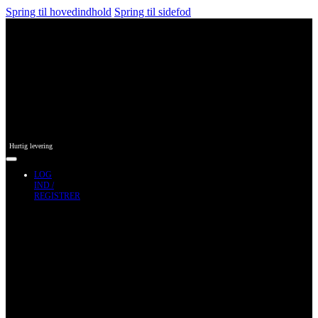
Spring til hovedindhold
Spring til sidefod
Hurtig levering
LOG
IND /
REGISTRER