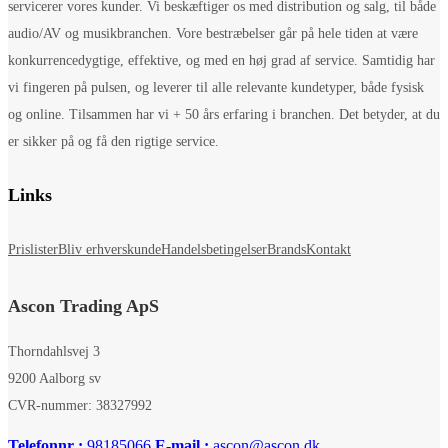
servicerer vores kunder. Vi beskæftiger os med distribution og salg, til både
audio/AV og musikbranchen. Vore bestræbelser går på hele tiden at være
konkurrencedygtige, effektive, og med en høj grad af service. Samtidig har
vi fingeren på pulsen, og leverer til alle relevante kundetyper, både fysisk
og online. Tilsammen har vi + 50 års erfaring i branchen. Det betyder, at du
er sikker på og få den rigtige service.
Links
Prislister
Bliv erhverskunde
Handelsbetingelser
Brands
Kontakt
Ascon Trading ApS
Thorndahlsvej 3
9200 Aalborg sv
CVR-nummer: 38327992
Telefonnr :
98185066
E-mail :
ascon@ascon.dk